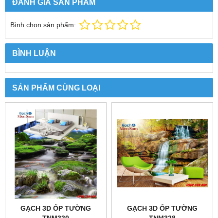
ĐÁNH GIÁ SẢN PHẨM
Bình chọn sản phẩm:
BÌNH LUẬN
SẢN PHẨM CÙNG LOẠI
GẠCH 3D ỐP TƯỜNG
GẠCH 3D ỐP TƯỜNG