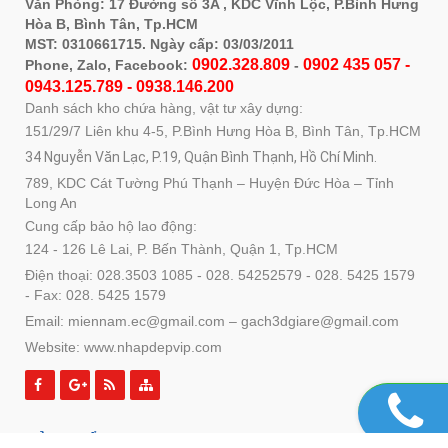
Văn Phòng: 17 Đường số 3A , KDC Vĩnh Lộc, P.Bình Hưng
Hòa B, Bình Tân, Tp.HCM
MST: 0310661715. Ngày cấp: 03/03/2011
0902.328.809
0902 435 057 -
Phone, Zalo, Facebook:
-
0943.125.789 - 0938.146.200
Danh sách kho chứa hàng, vật tư xây dựng:
151/29/7 Liên khu 4-5, P.Bình Hưng Hòa B, Bình Tân, Tp.HCM
34 Nguyễn Văn Lạc, P.19, Quận Bình Thạnh, Hồ Chí Minh.
789, KDC Cát Tường Phú Thạnh – Huyện Đức Hòa – Tỉnh
Long An
Cung cấp bảo hộ lao động:
124 - 126 Lê Lai, P. Bến Thành, Quận 1, Tp.HCM
Điện thoại: 028.3503 1085 - 028. 54252579 - 028. 5425 1579
- Fax: 028. 5425 1579
Email: miennam.ec@gmail.com – gach3dgiare@gmail.com
Website: www.nhapdepvip.com
SẢN PHẨM