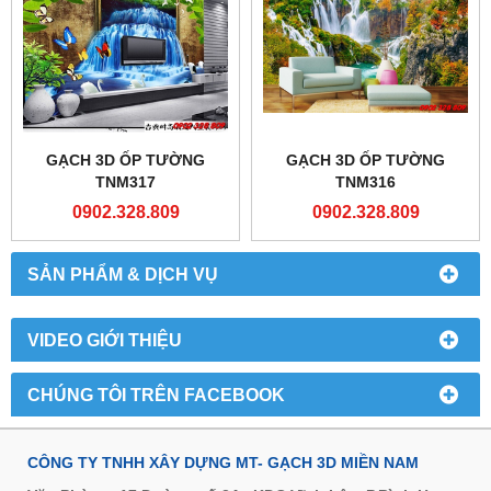
GẠCH 3D ỐP TƯỜNG
GẠCH 3D ỐP TƯỜNG
TNM317
TNM316
0902.328.809
0902.328.809
SẢN PHẨM & DỊCH VỤ
VIDEO GIỚI THIỆU
CHÚNG TÔI TRÊN FACEBOOK
CÔNG TY TNHH XÂY DỰNG MT- GẠCH 3D MIỀN NAM