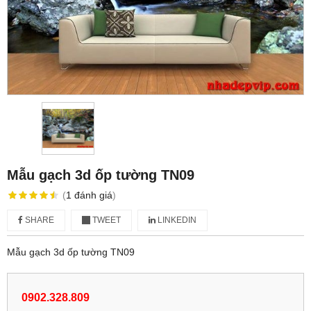
Mẫu gạch 3d ốp tường TN09
(
1
đánh giá
)
SHARE
TWEET
LINKEDIN
Mẫu gạch 3d ốp tường TN09
0902.328.809