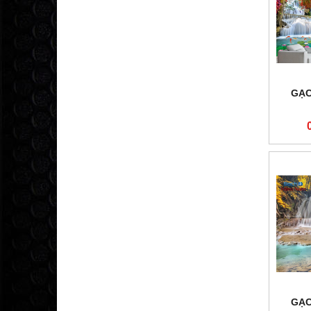
GẠC
GẠC