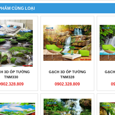
PHẨM CÙNG LOẠI
H 3D ỐP TƯỜNG
GẠCH 3D ỐP TƯỜNG
GẠCH
TNM330
TNM328
0902.328.809
0902.328.809
0