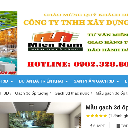
H 3D
DỰ ÁN ĐÃ TRIỂN KHAI
SẢN PHẨM GẠCH 3D
L
H 3D
Gạch 3d ốp tường
Gạch 3d thác nước
Mẫu gạch 3d ốp 
Mẫu gạch 3d ố
(
1
đánh gi
SHARE
TWE