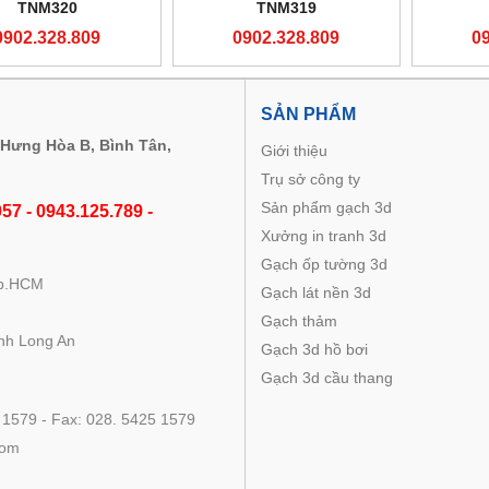
TNM320
TNM319
0902.328.809
0902.328.809
0
M
SẢN PHẨM
 Hưng Hòa B, Bình Tân,
Giới thiệu
Trụ sở công ty
Sản phẩm gạch 3d
57 - 0943.125.789 -
Xưởng in tranh 3d
Gạch ốp tường 3d
Tp.HCM
Gạch lát nền 3d
Gạch thảm
nh Long An
Gạch 3d hồ bơi
Gạch 3d cầu thang
 1579 - Fax: 028. 5425 1579
com