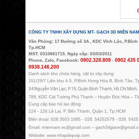
CÔNG TY TNHH XÂY DỰNG MT- GẠCH 3D MIỀN NA
Văn Phòng: 17 Đường số 3A , KDC Vĩnh Lộc, P.Bình
Tp.HCM
MST: 0310661715. Ngày cấp: 03/03/2011
0902.328.809
0902 435 0
Phone, Zalo, Facebook:
-
0938.146.200
Danh sách kho chứa hàng, vật tư xây dựng:
151/29/7 Liên khu 4-5, P.Bình Hưng Hòa B, Bình Tân, 
34 Nguyễn Văn Lạc, P.19, Quận Bình Thạnh, Hồ Chí Minh.
789, KDC Cát Tường Phú Thạnh – Huyện Đức Hòa – Tỉ
Cung cấp bảo hộ lao động:
124 - 126 Lê Lai, P. Bến Thành, Quận 1, Tp.HCM
Điện thoại: 028.3503 1085 - 028. 54252579 - 028. 5425
Email: miennam.ec@gmail.com – gach3dgiare@gmail.
Website: www.nhapdepvip.com