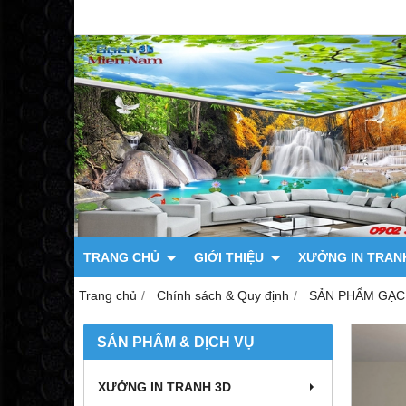
TRANG CHỦ
GIỚI THIỆU
XƯỞNG IN TRAN
Trang chủ
Chính sách & Quy định
SẢN PHẨM GẠC
SẢN PHẨM & DỊCH VỤ
XƯỞNG IN TRANH 3D