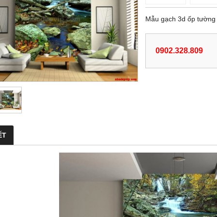
Mẫu gạch 3d ốp tường
0902.328.809
ẾT