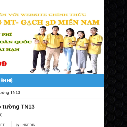
IÊN HỆ
tường TN13
p tường TN13
á
)
ET
LINKEDIN