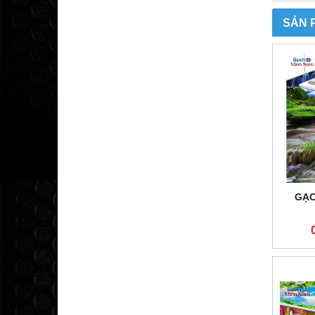
SẢN 
GẠC