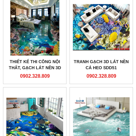
THIẾT KẾ THI CÔNG NỘI
TRANH GẠCH 3D LÁT NỀN
THẤT, GẠCH LÁT NỀN 3D
CÁ HEO SDD51
ANH BÌNH LONG AN
0902.328.809
0902.328.809