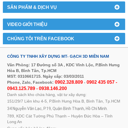
SẢN PHẨM & DỊCH VỤ
VIDEO GIỚI THIỆU
CHÚNG TÔI TRÊN FACEBOOK
CÔNG TY TNHH XÂY DỰNG MT- GẠCH 3D MIỀN NAM
Văn Phòng: 17 Đường số 3A , KDC Vĩnh Lộc, P.Bình Hưng
Hòa B, Bình Tân, Tp.HCM
MST: 0310661715. Ngày cấp: 03/03/2011
0902.328.809
0902 435 057 -
Phone, Zalo, Facebook:
-
0943.125.789 - 0938.146.200
Danh sách kho chứa hàng, vật tư xây dựng:
151/29/7 Liên khu 4-5, P.Bình Hưng Hòa B, Bình Tân, Tp.HCM
34 Nguyễn Văn Lạc, P.19, Quận Bình Thạnh, Hồ Chí Minh.
789, KDC Cát Tường Phú Thạnh – Huyện Đức Hòa – Tỉnh
Long An