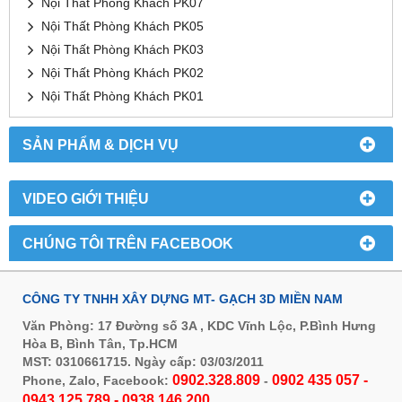
Nội Thất Phòng Khách PK07
Nội Thất Phòng Khách PK05
Nội Thất Phòng Khách PK03
Nội Thất Phòng Khách PK02
Nội Thất Phòng Khách PK01
SẢN PHẨM & DỊCH VỤ
VIDEO GIỚI THIỆU
CHÚNG TÔI TRÊN FACEBOOK
CÔNG TY TNHH XÂY DỰNG MT- GẠCH 3D MIỀN NAM
Văn Phòng: 17 Đường số 3A , KDC Vĩnh Lộc, P.Bình Hưng
Hòa B, Bình Tân, Tp.HCM
MST: 0310661715. Ngày cấp: 03/03/2011
0902.328.809
0902 435 057 -
Phone, Zalo, Facebook:
-
0943.125.789 - 0938.146.200