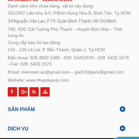
Danh sách kho chứa hàng, vật tư xây dựng:
151/29/7 Liên khu 4-5, P.Bình Hưng Hòa B, Bình Tân, Tp.HCM
34 Nguyễn Văn Lạc, P.19, Quận Bình Thạnh, Hồ Chí Minh.
789, KDC Cát Tường Phú Thạnh – Huyện Đức Hòa – Tỉnh
Long An
Cung cấp bảo hộ lao động:
124 - 126 Lê Lai, P. Bến Thành, Quận 1, Tp.HCM
Điện thoại: 028.3503 1085 - 028. 54252579 - 028. 5425 1579
- Fax: 028. 5425 1579
Email: miennam.ec@gmail.com – gach3dgiare@gmail.com
Website: www.nhapdepvip.com
SẢN PHẨM
DỊCH VỤ