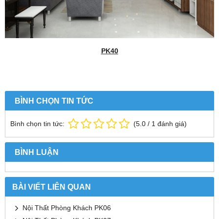
PK40
BÌNH CHỌN TIN TỨC
Bình chọn tin tức:
(
5.0
/
1
đánh giá)
BÌNH LUẬN
BÀI VIẾT LIÊN QUAN
Nội Thất Phòng Khách PK06