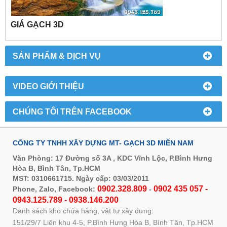
GIÁ GẠCH 3D
SẢN PHẨM & DỊCH VỤ
VIDEO GIỚI THIỆU
CHÚNG TÔI TRÊN FACEBOOK
CÔNG TY TNHH XÂY DỰNG MT- GẠCH 3D MIỀN NAM
Văn Phòng: 17 Đường số 3A , KDC Vĩnh Lộc, P.Bình Hưng
Hòa B, Bình Tân, Tp.HCM
MST: 0310661715. Ngày cấp: 03/03/2011
0902.328.809
0902 435 057 -
Phone, Zalo, Facebook:
-
0943.125.789 - 0938.146.200
Danh sách kho chứa hàng, vật tư xây dựng:
151/29/7 Liên khu 4-5, P.Bình Hưng Hòa B, Bình Tân, Tp.HCM