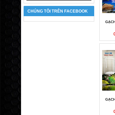
CHÚNG TÔI TRÊN FACEBOOK
GẠCH
GẠCH