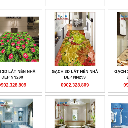
 3D LÁT NỀN NHÀ
GẠCH 3D LÁT NỀN NHÀ
GẠCH 
ĐẸP NN260
ĐẸP NN259
0902.328.809
0902.328.809
0