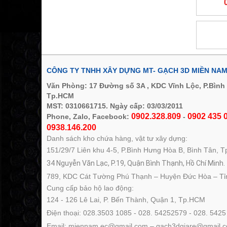
CÔNG TY TNHH XÂY DỰNG MT- GẠCH 3D MIỀN NA
Văn Phòng: 17 Đường số 3A , KDC Vĩnh Lộc, P.Bình
Tp.HCM
MST: 0310661715. Ngày cấp: 03/03/2011
0902.328.809
0902 435 0
Phone, Zalo, Facebook:
-
0938.146.200
Danh sách kho chứa hàng, vật tư xây dựng:
151/29/7 Liên khu 4-5, P.Bình Hưng Hòa B, Bình Tân, 
34 Nguyễn Văn Lạc, P.19, Quận Bình Thạnh, Hồ Chí Minh.
789, KDC Cát Tường Phú Thạnh – Huyện Đức Hòa – Tỉ
Cung cấp bảo hộ lao động:
124 - 126 Lê Lai, P. Bến Thành, Quận 1, Tp.HCM
Điện thoại: 028.3503 1085 - 028. 54252579 - 028. 5425
Email: miennam.ec@gmail.com – gach3dgiare@gmail.