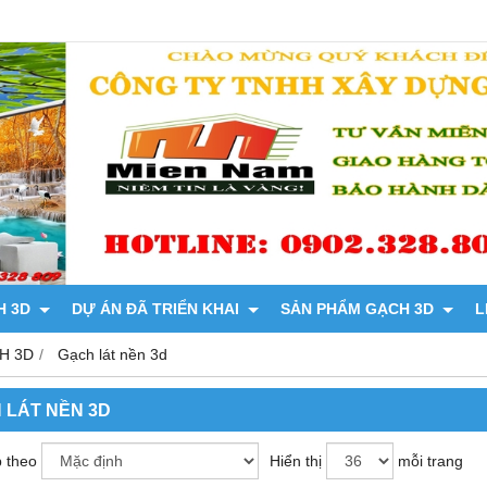
H 3D
DỰ ÁN ĐÃ TRIỂN KHAI
SẢN PHẨM GẠCH 3D
L
H 3D
Gạch lát nền 3d
 LÁT NỀN 3D
 theo
Hiển thị
mỗi trang