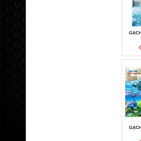
GẠCH
GẠCH