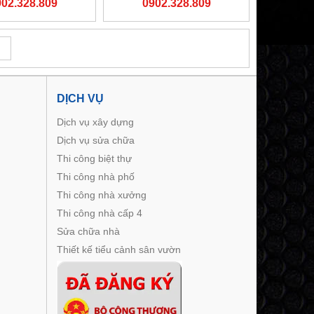
902.328.809
0902.328.809
DỊCH VỤ
Dịch vụ xây dựng
Dịch vụ sửa chữa
Thi công biệt thự
Thi công nhà phố
Thi công nhà xưởng
Thi công nhà cấp 4
Sửa chữa nhà
Thiết kế tiểu cảnh sân vườn