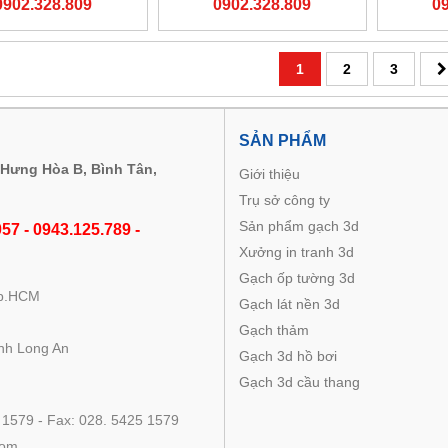
0902.328.809
0902.328.809
0
1
2
3
M
SẢN PHẨM
 Hưng Hòa B, Bình Tân,
Giới thiệu
Trụ sở công ty
Sản phẩm gạch 3d
57 - 0943.125.789 -
Xưởng in tranh 3d
Gạch ốp tường 3d
Tp.HCM
Gạch lát nền 3d
Gạch thảm
nh Long An
Gạch 3d hồ bơi
Gạch 3d cầu thang
 1579 - Fax: 028. 5425 1579
com