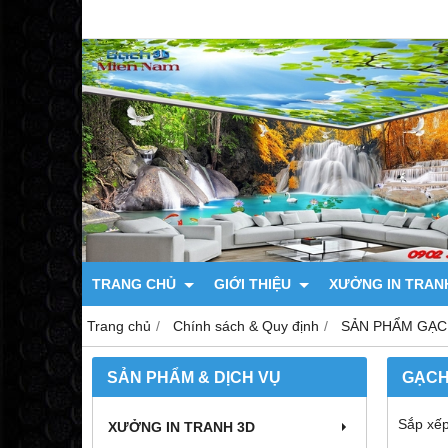
TRANG CHỦ
GIỚI THIỆU
XƯỞNG IN TRAN
Trang chủ
Chính sách & Quy định
SẢN PHẨM GẠC
SẢN PHẨM & DỊCH VỤ
GẠCH
Sắp xếp
XƯỞNG IN TRANH 3D