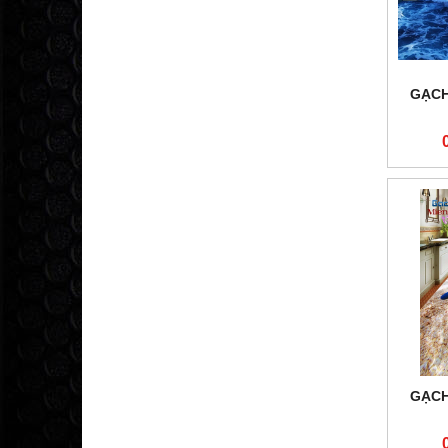
GẠCH
GẠCH