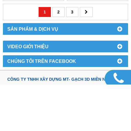
1
2
3
SẢN PHẨM & DỊCH VỤ
VIDEO GIỚI THIỆU
CHÚNG TÔI TRÊN FACEBOOK
CÔNG TY TNHH XÂY DỰNG MT- GẠCH 3D MIỀN NAM
Văn Phòng: 17 Đường số 3A , KDC Vĩnh Lộc, P.Bình Hưng
Hòa B, Bình Tân, Tp.HCM
MST: 0310661715. Ngày cấp: 03/03/2011
0902.328.809
0902 435 057 -
Phone, Zalo, Facebook:
-
0943.125.789 - 0938.146.200
Danh sách kho chứa hàng, vật tư xây dựng:
151/29/7 Liên khu 4-5, P.Bình Hưng Hòa B, Bình Tân, Tp.HCM