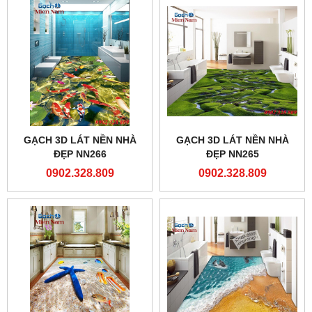
GẠCH 3D LÁT NỀN NHÀ
GẠCH 3D LÁT NỀN NHÀ
ĐẸP NN266
ĐẸP NN265
0902.328.809
0902.328.809