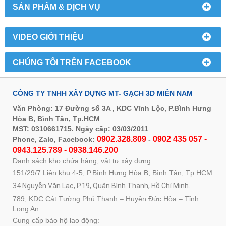
SẢN PHẨM & DỊCH VỤ
VIDEO GIỚI THIỆU
CHÚNG TÔI TRÊN FACEBOOK
CÔNG TY TNHH XÂY DỰNG MT- GẠCH 3D MIỀN NAM
Văn Phòng: 17 Đường số 3A , KDC Vĩnh Lộc, P.Bình Hưng
Hòa B, Bình Tân, Tp.HCM
MST: 0310661715. Ngày cấp: 03/03/2011
0902.328.809
0902 435 057 -
Phone, Zalo, Facebook:
-
0943.125.789 - 0938.146.200
Danh sách kho chứa hàng, vật tư xây dựng:
151/29/7 Liên khu 4-5, P.Bình Hưng Hòa B, Bình Tân, Tp.HCM
34 Nguyễn Văn Lạc, P.19, Quận Bình Thạnh, Hồ Chí Minh.
789, KDC Cát Tường Phú Thạnh – Huyện Đức Hòa – Tỉnh
Long An
Cung cấp bảo hộ lao động: