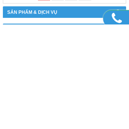
SẢN PHẨM & DỊCH VỤ
VIDEO GIỚI THIỆU
CHÚNG TÔI TRÊN FACEBOOK
CÔNG TY TNHH XÂY DỰNG MT- GẠCH 3D MIỀN NAM
Văn Phòng: 17 Đường số 3A , KDC Vĩnh Lộc, P.Bình Hưng
Hòa B, Bình Tân, Tp.HCM
MST: 0310661715. Ngày cấp: 03/03/2011
0902.328.809
0902 435 057 -
Phone, Zalo, Facebook:
-
0943.125.789 - 0938.146.200
Danh sách kho chứa hàng, vật tư xây dựng:
151/29/7 Liên khu 4-5, P.Bình Hưng Hòa B, Bình Tân, Tp.HCM
34 Nguyễn Văn Lạc, P.19, Quận Bình Thạnh, Hồ Chí Minh.
789, KDC Cát Tường Phú Thạnh – Huyện Đức Hòa – Tỉnh
Long An