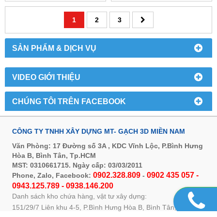
1
2
3
SẢN PHẨM & DỊCH VỤ
VIDEO GIỚI THIỆU
CHÚNG TÔI TRÊN FACEBOOK
CÔNG TY TNHH XÂY DỰNG MT- GẠCH 3D MIỀN NAM
Văn Phòng: 17 Đường số 3A , KDC Vĩnh Lộc, P.Bình Hưng
Hòa B, Bình Tân, Tp.HCM
MST: 0310661715. Ngày cấp: 03/03/2011
0902.328.809
0902 435 057 -
Phone, Zalo, Facebook:
-
0943.125.789 - 0938.146.200
Danh sách kho chứa hàng, vật tư xây dựng:
151/29/7 Liên khu 4-5, P.Bình Hưng Hòa B, Bình Tân, Tp.HCM