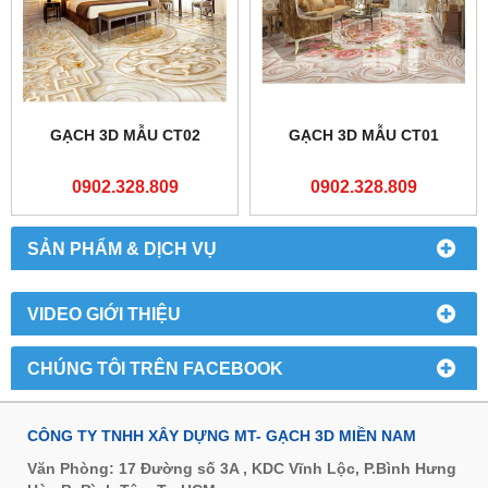
GẠCH 3D MẪU CT02
GẠCH 3D MẪU CT01
0902.328.809
0902.328.809
SẢN PHẨM & DỊCH VỤ
VIDEO GIỚI THIỆU
CHÚNG TÔI TRÊN FACEBOOK
CÔNG TY TNHH XÂY DỰNG MT- GẠCH 3D MIỀN NAM
Văn Phòng: 17 Đường số 3A , KDC Vĩnh Lộc, P.Bình Hưng