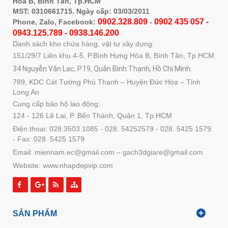
Hòa B, Bình Tân, Tp.HCM
MST: 0310661715. Ngày cấp: 03/03/2011
0902.328.809
0902 435 057 -
Phone, Zalo, Facebook:
-
0943.125.789 - 0938.146.200
Danh sách kho chứa hàng, vật tư xây dựng:
151/29/7 Liên khu 4-5, P.Bình Hưng Hòa B, Bình Tân, Tp.HCM
34 Nguyễn Văn Lạc, P.19, Quận Bình Thạnh, Hồ Chí Minh.
789, KDC Cát Tường Phú Thạnh – Huyện Đức Hòa – Tỉnh
Long An
Cung cấp bảo hộ lao động:
124 - 126 Lê Lai, P. Bến Thành, Quận 1, Tp.HCM
Điện thoại: 028.3503 1085 - 028. 54252579 - 028. 5425 1579
- Fax: 028. 5425 1579
Email: miennam.ec@gmail.com – gach3dgiare@gmail.com
Website: www.nhapdepvip.com
SẢN PHẨM