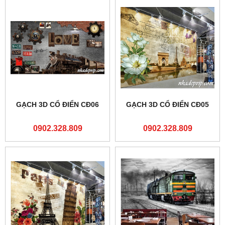
GẠCH 3D CỔ ĐIỂN CĐ06
GẠCH 3D CỔ ĐIỂN CĐ05
0902.328.809
0902.328.809