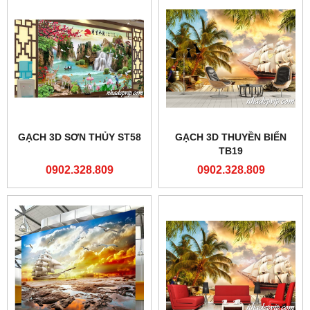
GẠCH 3D SƠN THỦY ST58
GẠCH 3D THUYỀN BIỂN
TB19
0902.328.809
0902.328.809