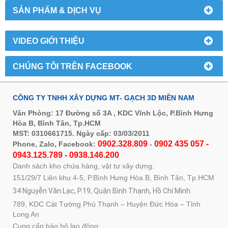
SẢN PHẨM & DỊCH VỤ
VIDEO GIỚI THIỆU
CHÚNG TÔI TRÊN FACEBOOK
CÔNG TY TNHH XÂY DỰNG MT- GẠCH 3D MIỀN NAM
Văn Phòng: 17 Đường số 3A , KDC Vĩnh Lộc, P.Bình Hưng
Hòa B, Bình Tân, Tp.HCM
MST: 0310661715. Ngày cấp: 03/03/2011
0902.328.809
0902 435 057 -
Phone, Zalo, Facebook:
-
0943.125.789 - 0938.146.200
Danh sách kho chứa hàng, vật tư xây dựng:
151/29/7 Liên khu 4-5, P.Bình Hưng Hòa B, Bình Tân, Tp.HCM
34 Nguyễn Văn Lạc, P.19, Quận Bình Thạnh, Hồ Chí Minh.
789, KDC Cát Tường Phú Thạnh – Huyện Đức Hòa – Tỉnh
Long An
Cung cấp bảo hộ lao động: