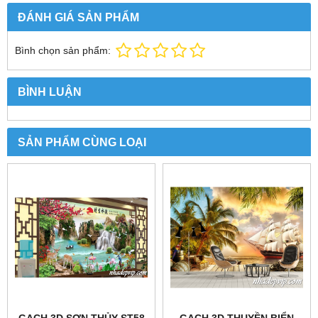
ĐÁNH GIÁ SẢN PHẨM
Bình chọn sản phẩm:
BÌNH LUẬN
SẢN PHẨM CÙNG LOẠI
GẠCH 3D SƠN THỦY ST58
GẠCH 3D THUYỀN BIỂN