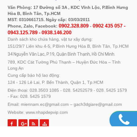
Văn Phòng: 17 Đường số 3A , KDC Vĩnh Lộc, P.Bình Hưng
Hòa B, Bình Tân, Tp.HCM
MST: 0310661715. Ngày cấp: 03/03/2011
0902.328.809
0902 435 057 -
Phone, Zalo, Facebook:
-
0943.125.789 - 0938.146.200
Danh sách kho chứa hàng, vật tư xây dựng:
151/29/7 Liên khu 4-5, P.Bình Hưng Hòa B, Bình Tân, Tp.HCM
34 Nguyễn Văn Lạc, P.19, Quận Bình Thạnh, Hồ Chí Minh.
789, KDC Cát Tường Phú Thạnh – Huyện Đức Hòa – Tỉnh
Long An
Cung cấp bảo hộ lao động:
124 - 126 Lê Lai, P. Bến Thành, Quận 1, Tp.HCM
Điện thoại: 028.3503 1085 - 028. 54252579 - 028. 5425 1579
- Fax: 028. 5425 1579
Email: miennam.ec@gmail.com – gach3dgiare@gmail.com
Website: www.nhapdepvip.com