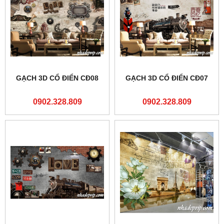
GẠCH 3D CỔ ĐIỂN CĐ08
GẠCH 3D CỔ ĐIỂN CĐ07
0902.328.809
0902.328.809