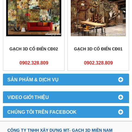
GẠCH 3D CỔ ĐIỂN CĐ02
GẠCH 3D CỔ ĐIỂN CĐ01
0902.328.809
0902.328.809
SẢN PHẨM & DỊCH VỤ
VIDEO GIỚI THIỆU
CHÚNG TÔI TRÊN FACEBOOK
CÔNG TY TNHH XÂY DỰNG MT- GẠCH 3D MIỀN NAM