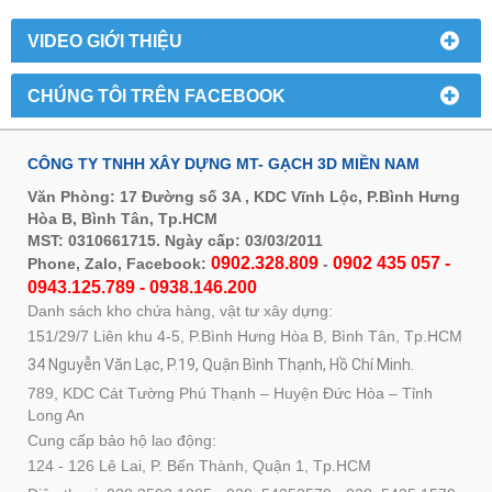
VIDEO GIỚI THIỆU
CHÚNG TÔI TRÊN FACEBOOK
CÔNG TY TNHH XÂY DỰNG MT- GẠCH 3D MIỀN NAM
Văn Phòng: 17 Đường số 3A , KDC Vĩnh Lộc, P.Bình Hưng
Hòa B, Bình Tân, Tp.HCM
MST: 0310661715. Ngày cấp: 03/03/2011
0902.328.809
0902 435 057 -
Phone, Zalo, Facebook:
-
0943.125.789 - 0938.146.200
Danh sách kho chứa hàng, vật tư xây dựng:
151/29/7 Liên khu 4-5, P.Bình Hưng Hòa B, Bình Tân, Tp.HCM
34 Nguyễn Văn Lạc, P.19, Quận Bình Thạnh, Hồ Chí Minh.
789, KDC Cát Tường Phú Thạnh – Huyện Đức Hòa – Tỉnh
Long An
Cung cấp bảo hộ lao động:
124 - 126 Lê Lai, P. Bến Thành, Quận 1, Tp.HCM