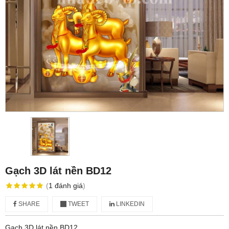
Gạch 3D lát nền BD12
(
1
đánh giá
)
SHARE
TWEET
LINKEDIN
Gạch 3D lát nền BD12