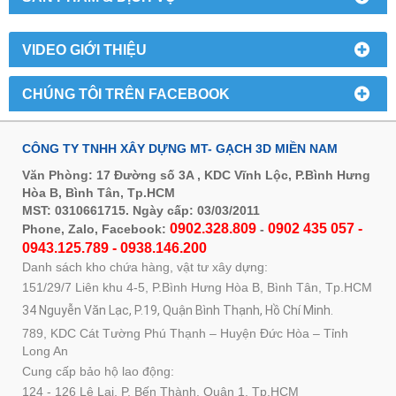
VIDEO GIỚI THIỆU
CHÚNG TÔI TRÊN FACEBOOK
CÔNG TY TNHH XÂY DỰNG MT- GẠCH 3D MIỀN NAM
Văn Phòng: 17 Đường số 3A , KDC Vĩnh Lộc, P.Bình Hưng
Hòa B, Bình Tân, Tp.HCM
MST: 0310661715. Ngày cấp: 03/03/2011
0902.328.809
0902 435 057 -
Phone, Zalo, Facebook:
-
0943.125.789 - 0938.146.200
Danh sách kho chứa hàng, vật tư xây dựng:
151/29/7 Liên khu 4-5, P.Bình Hưng Hòa B, Bình Tân, Tp.HCM
34 Nguyễn Văn Lạc, P.19, Quận Bình Thạnh, Hồ Chí Minh.
789, KDC Cát Tường Phú Thạnh – Huyện Đức Hòa – Tỉnh
Long An
Cung cấp bảo hộ lao động:
124 - 126 Lê Lai, P. Bến Thành, Quận 1, Tp.HCM