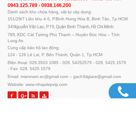
0943.125.789 - 0938.146.200
Danh sách kho chứa hàng, vật tư xây dựng:
151/29/7 Liên khu 4-5, P.Bình Hưng Hòa B, Bình Tân, Tp.HCM
34 Nguyễn Văn Lạc, P.19, Quận Bình Thạnh, Hồ Chí Minh.
789, KDC Cát Tường Phú Thạnh – Huyện Đức Hòa – Tỉnh
Long An
Cung cấp bảo hộ lao động:
124 - 126 Lê Lai, P. Bến Thành, Quận 1, Tp.HCM
Điện thoại: 028.3503 1085 - 028. 54252579 - 028. 5425 1579
- Fax: 028. 5425 1579
Email: miennam.ec@gmail.com – gach3dgiare@gmail.com
Website: www.nhapdepvip.com
SẢN PHẨM
DỊCH VỤ