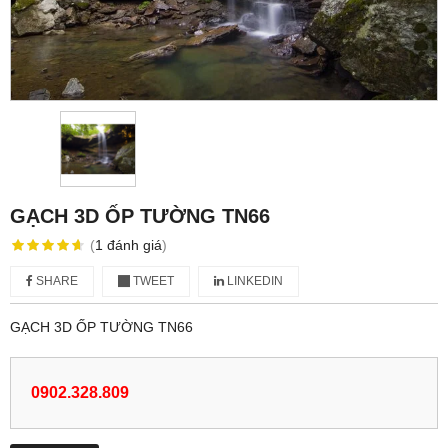
GẠCH 3D ỐP TƯỜNG TN66
(
1
đánh giá
)
SHARE
TWEET
LINKEDIN
GẠCH 3D ỐP TƯỜNG TN66
0902.328.809