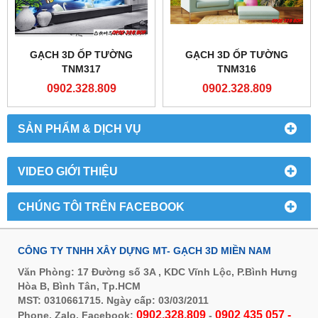
GẠCH 3D ỐP TƯỜNG
GẠCH 3D ỐP TƯỜNG
TNM317
TNM316
0902.328.809
0902.328.809
SẢN PHẨM & DỊCH VỤ
VIDEO GIỚI THIỆU
CHÚNG TÔI TRÊN FACEBOOK
CÔNG TY TNHH XÂY DỰNG MT- GẠCH 3D MIỀN NAM
Văn Phòng: 17 Đường số 3A , KDC Vĩnh Lộc, P.Bình Hưng
Hòa B, Bình Tân, Tp.HCM
MST: 0310661715. Ngày cấp: 03/03/2011
0902.328.809
0902 435 057 -
Phone, Zalo, Facebook:
-