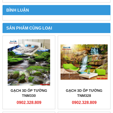
BÌNH LUẬN
SẢN PHẨM CÙNG LOẠI
GẠCH 3D ỐP TƯỜNG
GẠCH 3D ỐP TƯỜNG
TNM330
TNM328
0902.328.809
0902.328.809