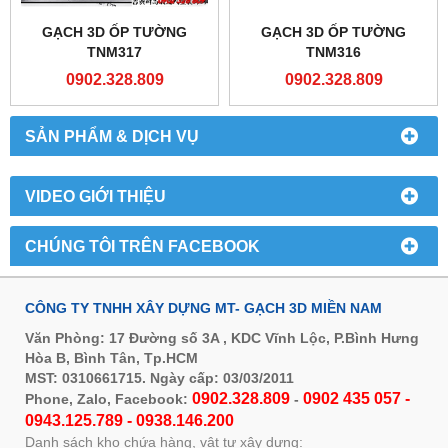
GẠCH 3D ỐP TƯỜNG
GẠCH 3D ỐP TƯỜNG
TNM317
TNM316
0902.328.809
0902.328.809
SẢN PHẨM & DỊCH VỤ
VIDEO GIỚI THIỆU
CHÚNG TÔI TRÊN FACEBOOK
CÔNG TY TNHH XÂY DỰNG MT- GẠCH 3D MIỀN NAM
Văn Phòng: 17 Đường số 3A , KDC Vĩnh Lộc, P.Bình Hưng
Hòa B, Bình Tân, Tp.HCM
MST: 0310661715. Ngày cấp: 03/03/2011
0902.328.809
0902 435 057 -
Phone, Zalo, Facebook:
-
0943.125.789 - 0938.146.200
Danh sách kho chứa hàng, vật tư xây dựng: