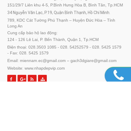
151/29/7 Liên khu 4-5, P.Bình Hưng Hòa B, Bình Tân, Tp.HCM
34 Nguyễn Văn Lạc, P.19, Quận Bình Thạnh, Hồ Chí Minh.
789, KDC Cát Tường Phú Thạnh – Huyện Đức Hòa – Tỉnh
Long An
Cung cấp bảo hộ lao động:
124 - 126 Lê Lai, P. Bến Thành, Quận 1, Tp.HCM
Điện thoại: 028.3503 1085 - 028. 54252579 - 028. 5425 1579
- Fax: 028. 5425 1579
Email: miennam.ec@gmail.com – gach3dgiare@gmail.com
Website: www.nhapdepvip.com
SẢN PHẨM
DỊCH VỤ
Copyright© 2021