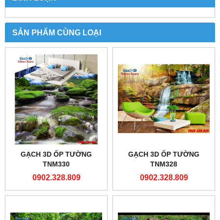
SẢN PHẨM CÙNG LOẠI
GẠCH 3D ỐP TƯỜNG
GẠCH 3D ỐP TƯỜNG
TNM330
TNM328
0902.328.809
0902.328.809