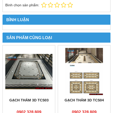
Bình chọn sản phẩm:
BÌNH LUẬN
SẢN PHẨM CÙNG LOẠI
GẠCH THẢM 3D TCS03
GẠCH THẢM 3D TCS04
0902.328.809
0902.328.809