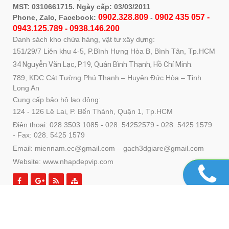
MST: 0310661715. Ngày cấp: 03/03/2011
0902.328.809
0902 435 057 -
Phone, Zalo, Facebook:
-
0943.125.789 - 0938.146.200
Danh sách kho chứa hàng, vật tư xây dựng:
151/29/7 Liên khu 4-5, P.Bình Hưng Hòa B, Bình Tân, Tp.HCM
34 Nguyễn Văn Lạc, P.19, Quận Bình Thạnh, Hồ Chí Minh.
789, KDC Cát Tường Phú Thạnh – Huyện Đức Hòa – Tỉnh
Long An
Cung cấp bảo hộ lao động:
124 - 126 Lê Lai, P. Bến Thành, Quận 1, Tp.HCM
Điện thoại: 028.3503 1085 - 028. 54252579 - 028. 5425 1579
- Fax: 028. 5425 1579
Email: miennam.ec@gmail.com – gach3dgiare@gmail.com
Website: www.nhapdepvip.com
SẢN PHẨM