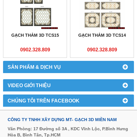
GẠCH THẢM 3D TCS15
GẠCH THẢM 3D TCS14
0902.328.809
0902.328.809
SẢN PHẨM & DỊCH VỤ
VIDEO GIỚI THIỆU
CHÚNG TÔI TRÊN FACEBOOK
CÔNG TY TNHH XÂY DỰNG MT- GẠCH 3D MIỀN NAM
Văn Phòng: 17 Đường số 3A , KDC Vĩnh Lộc, P.Bình Hưng
Hòa B, Bình Tân, Tp.HCM