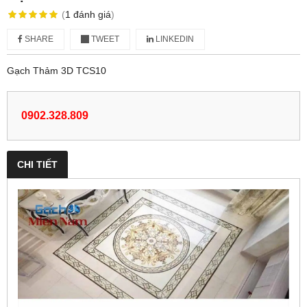
(
1
đánh giá
)
SHARE
TWEET
LINKEDIN
Gạch Thảm 3D TCS10
0902.328.809
CHI TIẾT