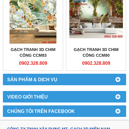
GẠCH TRANH 3D CHIM
GẠCH TRANH 3D CHIM
CÔNG CCM83
CÔNG CCM80
0902.328.809
0902.328.809
SẢN PHẨM & DỊCH VỤ
VIDEO GIỚI THIỆU
CHÚNG TÔI TRÊN FACEBOOK