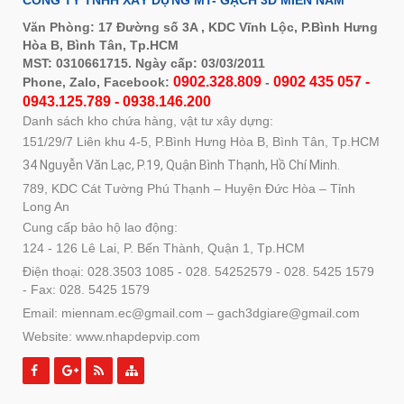
CÔNG TY TNHH XÂY DỰNG MT- GẠCH 3D MIỀN NAM
Văn Phòng: 17 Đường số 3A , KDC Vĩnh Lộc, P.Bình Hưng
Hòa B, Bình Tân, Tp.HCM
MST: 0310661715. Ngày cấp: 03/03/2011
0902.328.809
0902 435 057 -
Phone, Zalo, Facebook:
-
0943.125.789 - 0938.146.200
Danh sách kho chứa hàng, vật tư xây dựng:
151/29/7 Liên khu 4-5, P.Bình Hưng Hòa B, Bình Tân, Tp.HCM
34 Nguyễn Văn Lạc, P.19, Quận Bình Thạnh, Hồ Chí Minh.
789, KDC Cát Tường Phú Thạnh – Huyện Đức Hòa – Tỉnh
Long An
Cung cấp bảo hộ lao động:
124 - 126 Lê Lai, P. Bến Thành, Quận 1, Tp.HCM
Điện thoại: 028.3503 1085 - 028. 54252579 - 028. 5425 1579
- Fax: 028. 5425 1579
Email: miennam.ec@gmail.com – gach3dgiare@gmail.com
Website: www.nhapdepvip.com