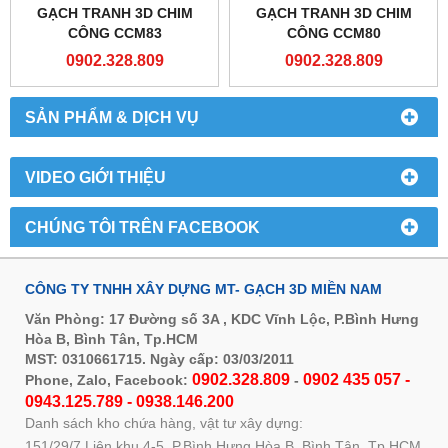
GẠCH TRANH 3D CHIM
GẠCH TRANH 3D CHIM
CÔNG CCM83
CÔNG CCM80
0902.328.809
0902.328.809
SẢN PHẨM & DỊCH VỤ
VIDEO GIỚI THIỆU
CHÚNG TÔI TRÊN FACEBOOK
CÔNG TY TNHH XÂY DỰNG MT- GẠCH 3D MIỀN NAM
Văn Phòng: 17 Đường số 3A , KDC Vĩnh Lộc, P.Bình Hưng
Hòa B, Bình Tân, Tp.HCM
MST: 0310661715. Ngày cấp: 03/03/2011
0902.328.809
0902 435 057 -
Phone, Zalo, Facebook:
-
0943.125.789 - 0938.146.200
Danh sách kho chứa hàng, vật tư xây dựng:
151/29/7 Liên khu 4-5, P.Bình Hưng Hòa B, Bình Tân, Tp.HCM