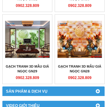
0902.328.809
0902.328.809
GẠCH TRANH 3D MẪU GIẢ
GẠCH TRANH 3D MẪU GIẢ
NGỌC GN29
NGỌC GN28
0902.328.809
0902.328.809
SẢN PHẨM & DỊCH VỤ
VIDEO GIỚI THIỆU