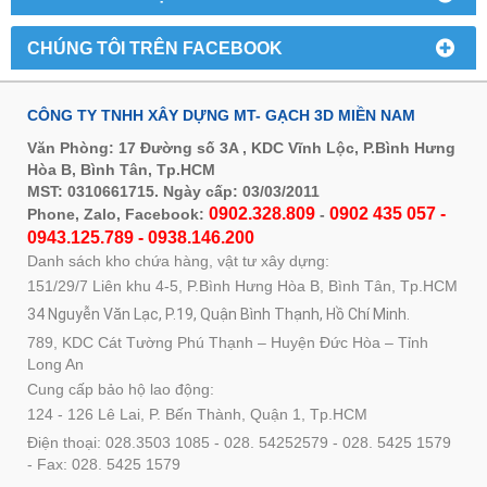
CHÚNG TÔI TRÊN FACEBOOK
CÔNG TY TNHH XÂY DỰNG MT- GẠCH 3D MIỀN NAM
Văn Phòng: 17 Đường số 3A , KDC Vĩnh Lộc, P.Bình Hưng
Hòa B, Bình Tân, Tp.HCM
MST: 0310661715. Ngày cấp: 03/03/2011
0902.328.809
0902 435 057 -
Phone, Zalo, Facebook:
-
0943.125.789 - 0938.146.200
Danh sách kho chứa hàng, vật tư xây dựng:
151/29/7 Liên khu 4-5, P.Bình Hưng Hòa B, Bình Tân, Tp.HCM
34 Nguyễn Văn Lạc, P.19, Quận Bình Thạnh, Hồ Chí Minh.
789, KDC Cát Tường Phú Thạnh – Huyện Đức Hòa – Tỉnh
Long An
Cung cấp bảo hộ lao động:
124 - 126 Lê Lai, P. Bến Thành, Quận 1, Tp.HCM
Điện thoại: 028.3503 1085 - 028. 54252579 - 028. 5425 1579
- Fax: 028. 5425 1579