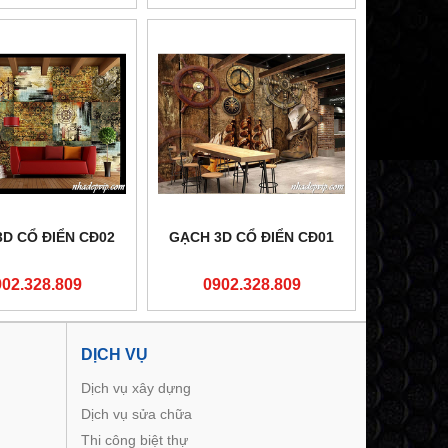
D CỔ ĐIỂN CĐ02
GẠCH 3D CỔ ĐIỂN CĐ01
902.328.809
0902.328.809
DỊCH VỤ
Dịch vụ xây dựng
Dịch vụ sửa chữa
Thi công biệt thự