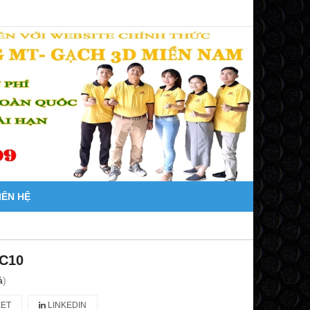
IÊN HỆ
C10
á
)
ET
LINKEDIN