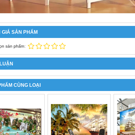
 GIÁ SẢN PHẨM
ọn sản phẩm:
 LUẬN
PHẨM CÙNG LOẠI