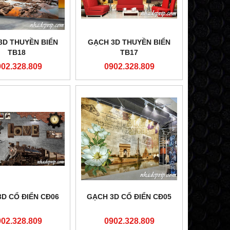
3D THUYỀN BIỂN
GẠCH 3D THUYỀN BIỂN
TB18
TB17
902.328.809
0902.328.809
D CỔ ĐIỂN CĐ06
GẠCH 3D CỔ ĐIỂN CĐ05
902.328.809
0902.328.809