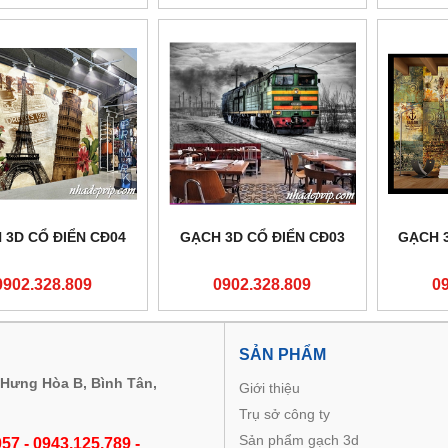
 3D CỔ ĐIỂN CĐ04
GẠCH 3D CỔ ĐIỂN CĐ03
GẠCH 3
0902.328.809
0902.328.809
0
M
SẢN PHẨM
 Hưng Hòa B, Bình Tân,
Giới thiệu
Trụ sở công ty
Sản phẩm gạch 3d
57 - 0943.125.789 -