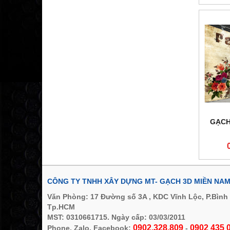
GẠCH
CÔNG TY TNHH XÂY DỰNG MT- GẠCH 3D MIỀN NA
Văn Phòng: 17 Đường số 3A , KDC Vĩnh Lộc, P.Bình
Tp.HCM
MST: 0310661715. Ngày cấp: 03/03/2011
0902.328.809
0902 435 0
Phone, Zalo, Facebook:
-