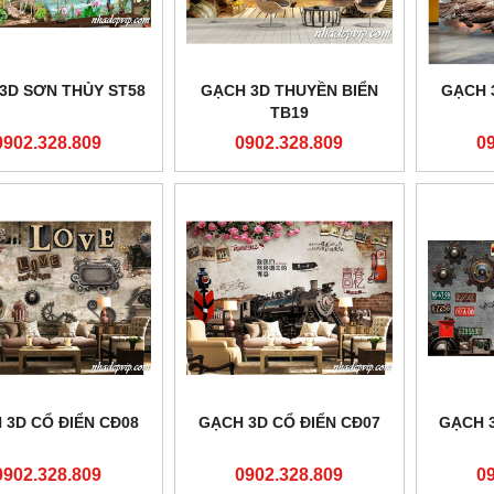
3D SƠN THỦY ST58
GẠCH 3D THUYỀN BIỂN
GẠCH 
TB19
0902.328.809
0902.328.809
0
 3D CỔ ĐIỂN CĐ08
GẠCH 3D CỔ ĐIỂN CĐ07
GẠCH 3
0902.328.809
0902.328.809
0