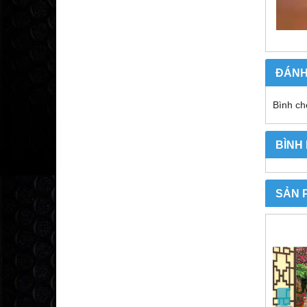
ĐÁNH
Bình ch
BÌNH
SẢN 