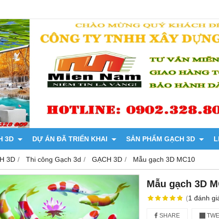
H 3D
DỰ ÁN ĐÃ TRIỂN KHAI
SẢN PHẨM GẠCH 3D
L
H 3D
Thi công Gạch 3d
GẠCH 3D
Mẫu gạch 3D MC10
Mẫu gạch 3D M
(
1
đánh gi
SHARE
TWE