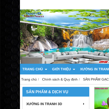
TRANG CHỦ
GIỚI THIỆU
XƯỞNG IN TRAN
Trang chủ
Chính sách & Quy định
SẢN PHẨM GẠC
SẢN PHẨM & DỊCH VỤ
XƯỞNG IN TRANH 3D