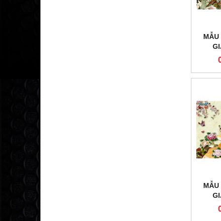
MẪU 
G
MẪU 
G