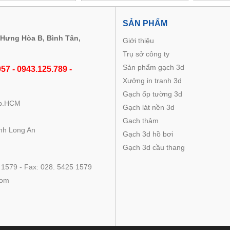
M
SẢN PHẨM
 Hưng Hòa B, Bình Tân,
Giới thiệu
Trụ sở công ty
Sản phẩm gạch 3d
57 - 0943.125.789 -
Xưởng in tranh 3d
Gạch ốp tường 3d
Tp.HCM
Gạch lát nền 3d
Gạch thảm
nh Long An
Gạch 3d hồ bơi
Gạch 3d cầu thang
 1579 - Fax: 028. 5425 1579
com