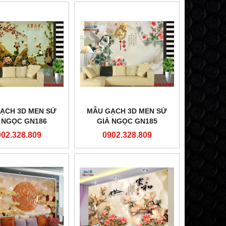
ẠCH 3D MEN SỨ
MẪU GẠCH 3D MEN SỨ
 NGỌC GN186
GIẢ NGỌC GN185
902.328.809
0902.328.809