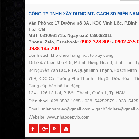
CÔNG TY TNHH XÂY DỰNG MT- GẠCH 3D MIỀN NA
Văn Phòng: 17 Đường số 3A , KDC Vĩnh Lộc, P.Bình
Tp.HCM
MST: 0310661715. Ngày cấp: 03/03/2011
0902.328.809
0902 435 0
Phone, Zalo, Facebook:
-
0938.146.200
Danh sách kho chứa hàng, vật tư xây dựng:
151/29/7 Liên khu 4-5, P.Bình Hưng Hòa B, Bình Tân, 
34 Nguyễn Văn Lạc, P.19, Quận Bình Thạnh, Hồ Chí Minh.
789, KDC Cát Tường Phú Thạnh – Huyện Đức Hòa – Tỉ
Cung cấp bảo hộ lao động:
124 - 126 Lê Lai, P. Bến Thành, Quận 1, Tp.HCM
Điện thoại: 028.3503 1085 - 028. 54252579 - 028. 5425
Email: miennam.ec@gmail.com – gach3dgiare@gmail.
Website: www.nhapdepvip.com