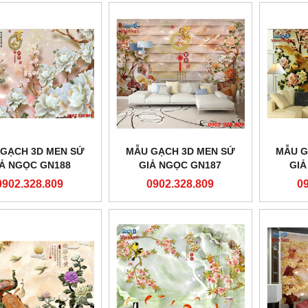
GẠCH 3D MEN SỨ
MẪU GẠCH 3D MEN SỨ
MẪU G
IẢ NGỌC GN188
GIẢ NGỌC GN187
GIẢ
0902.328.809
0902.328.809
0