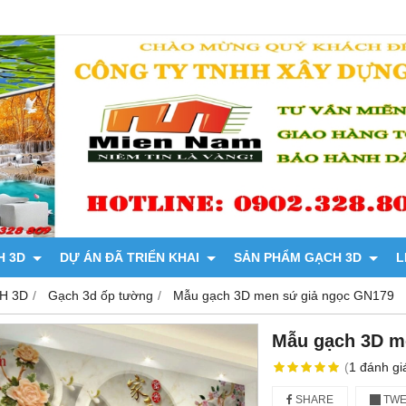
H 3D
DỰ ÁN ĐÃ TRIỂN KHAI
SẢN PHẨM GẠCH 3D
L
H 3D
Gạch 3d ốp tường
Mẫu gạch 3D men sứ giả ngọc GN179
Mẫu gạch 3D m
(
1
đánh gi
SHARE
TWE