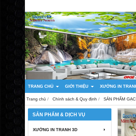
TRANG CHỦ
GIỚI THIỆU
XƯỞNG IN TRAN
Trang chủ
Chính sách & Quy định
SẢN PHẨM GẠC
SẢN PHẨM & DỊCH VỤ
XƯỞNG IN TRANH 3D