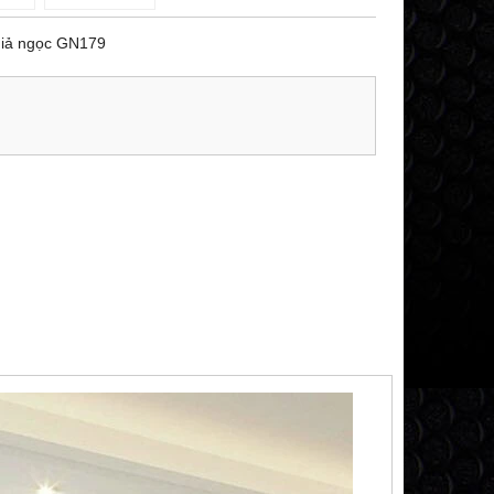
iả ngọc GN179