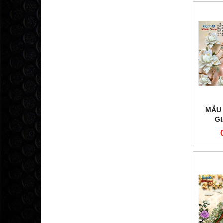
MẪU 
G