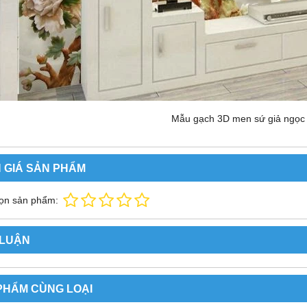
Mẫu gạch 3D men sứ giả ngọ
 GIÁ SẢN PHẨM
ọn sản phẩm:
 LUẬN
PHẨM CÙNG LOẠI