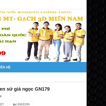
IÊN HỆ
en sứ giả ngọc GN179
á
)
ET
LINKEDIN