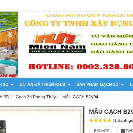
H 3D
DỰ ÁN ĐÃ TRIỂN KHAI
SẢN PHẨM GẠCH 3D
L
H 3D
Gạch 3d Phong Thủy
MẪU GẠCH B2V04
MẪU GẠCH B2
(
1
đánh gi
SHARE
TWE