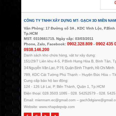
CÔNG TY TNHH XÂY DỰNG MT- GẠCH 3D MIỀN NA
Văn Phòng: 17 Đường số 3A , KDC Vĩnh Lộc, P.Bình
Tp.HCM
MST: 0310661715. Ngày cấp: 03/03/2011
0902.328.809
0902 435 0
Phone, Zalo, Facebook:
-
0938.146.200
Danh sách kho chứa hàng, vật tư xây dựng:
151/29/7 Liên khu 4-5, P.Bình Hưng Hòa B, Bình Tân, 
34 Nguyễn Văn Lạc, P.19, Quận Bình Thạnh, Hồ Chí Minh.
789, KDC Cát Tường Phú Thạnh – Huyện Đức Hòa – Tỉ
Cung cấp bảo hộ lao động:
124 - 126 Lê Lai, P. Bến Thành, Quận 1, Tp.HCM
Điện thoại: 028.3503 1085 - 028. 54252579 - 028. 5425
Email: miennam.ec@gmail.com – gach3dgiare@gmail.
Website: www.nhapdepvip.com