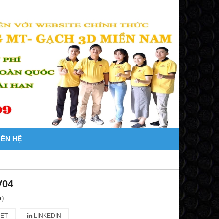
IÊN HỆ
V04
á
)
ET
LINKEDIN