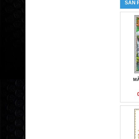
SẢN 
MẪ