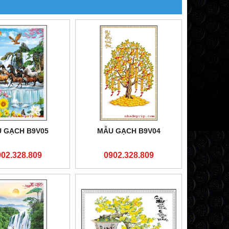
 GẠCH B9V05
MẪU GẠCH B9V04
902.328.809
0902.328.809