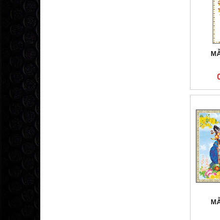
MẪ
MẪ