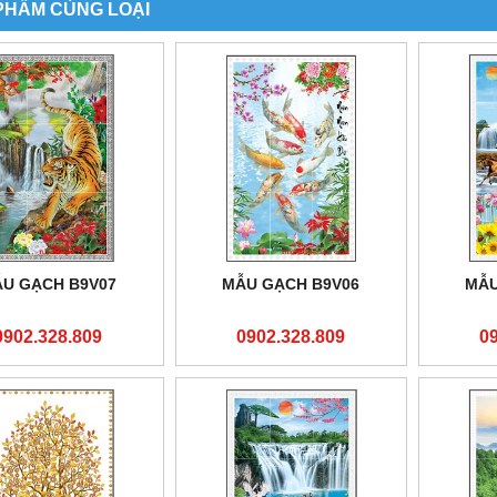
PHẨM CÙNG LOẠI
U GẠCH B9V07
MẪU GẠCH B9V06
MẪU
0902.328.809
0902.328.809
0