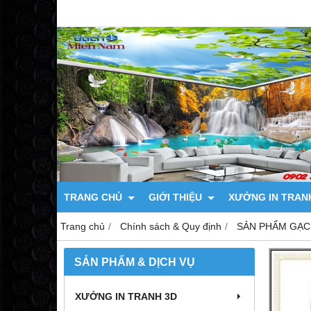
TRANG CHỦ
GIỚI THIỆU
XƯỞNG IN TRAN
Trang chủ
Chính sách & Quy định
SẢN PHẨM GẠC
SẢN PHẨM & DỊCH VỤ
XƯỞNG IN TRANH 3D