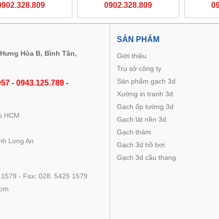
0902.328.809
0902.328.809
0
M
SẢN PHẨM
 Hưng Hòa B, Bình Tân,
Giới thiệu
Trụ sở công ty
Sản phẩm gạch 3d
57 - 0943.125.789 -
Xưởng in tranh 3d
Gạch ốp tường 3d
Tp.HCM
Gạch lát nền 3d
Gạch thảm
nh Long An
Gạch 3d hồ bơi
Gạch 3d cầu thang
 1579 - Fax: 028. 5425 1579
com