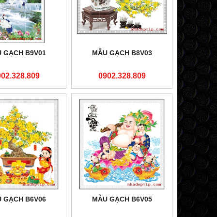
 GẠCH B9V01
MẪU GẠCH B8V03
902.328.809
0902.328.809
 GẠCH B6V06
MẪU GẠCH B6V05