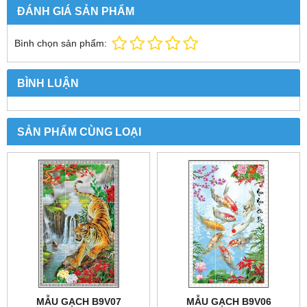
ĐÁNH GIÁ SẢN PHẨM
Bình chọn sản phẩm:
BÌNH LUẬN
SẢN PHẨM CÙNG LOẠI
MẪU GẠCH B9V07
MẪU GẠCH B9V06