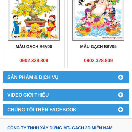
MẪU GẠCH B6V06
MẪU GẠCH B6V05
0902.328.809
0902.328.809
SẢN PHẨM & DỊCH VỤ
VIDEO GIỚI THIỆU
CHÚNG TÔI TRÊN FACEBOOK
CÔNG TY TNHH XÂY DỰNG MT- GẠCH 3D MIỀN NAM