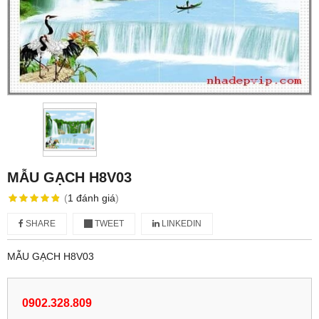
MẪU GẠCH H8V03
(
1
đánh giá
)
SHARE
TWEET
LINKEDIN
MẪU GẠCH H8V03
0902.328.809