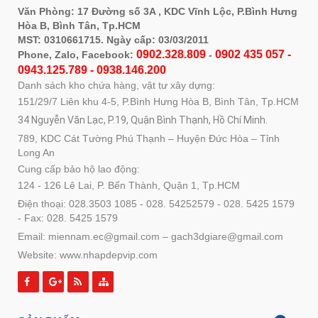
Văn Phòng: 17 Đường số 3A , KDC Vĩnh Lộc, P.Bình Hưng
Hòa B, Bình Tân, Tp.HCM
MST: 0310661715. Ngày cấp: 03/03/2011
0902.328.809
0902 435 057 -
Phone, Zalo, Facebook:
-
0943.125.789 - 0938.146.200
Danh sách kho chứa hàng, vật tư xây dựng:
151/29/7 Liên khu 4-5, P.Bình Hưng Hòa B, Bình Tân, Tp.HCM
34 Nguyễn Văn Lạc, P.19, Quận Bình Thạnh, Hồ Chí Minh.
789, KDC Cát Tường Phú Thạnh – Huyện Đức Hòa – Tỉnh
Long An
Cung cấp bảo hộ lao động:
124 - 126 Lê Lai, P. Bến Thành, Quận 1, Tp.HCM
Điện thoại: 028.3503 1085 - 028. 54252579 - 028. 5425 1579
- Fax: 028. 5425 1579
Email: miennam.ec@gmail.com – gach3dgiare@gmail.com
Website: www.nhapdepvip.com