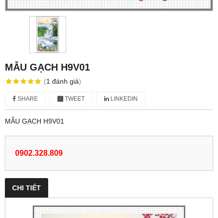
MẪU GẠCH H9V01
(
1
đánh giá
)
SHARE
TWEET
LINKEDIN
MẪU GẠCH H9V01
0902.328.809
CHI TIẾT