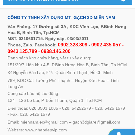
CÔNG TY TNHH XÂY DỰNG MT- GẠCH 3D MIỀN NAM
Văn Phòng: 17 Đường số 3A , KDC Vĩnh Lộc, P.Bình Hưng
Hòa B, Bình Tân, Tp.HCM
MST: 0310661715. Ngày cấp: 03/03/2011
0902.328.809
0902 435 057 -
Phone, Zalo, Facebook:
-
0943.125.789 - 0938.146.200
Danh sách kho chứa hàng, vật tư xây dựng:
151/29/7 Liên khu 4-5, P.Bình Hưng Hòa B, Bình Tân, Tp.HCM
34 Nguyễn Văn Lạc, P.19, Quận Bình Thạnh, Hồ Chí Minh.
789, KDC Cát Tường Phú Thạnh – Huyện Đức Hòa – Tỉnh
Long An
Cung cấp bảo hộ lao động:
124 - 126 Lê Lai, P. Bến Thành, Quận 1, Tp.HCM
Điện thoại: 028.3503 1085 - 028. 54252579 - 028. 5425 1579
- Fax: 028. 5425 1579
Email: miennam.ec@gmail.com – gach3dgiare@gmail.com
Website: www.nhapdepvip.com