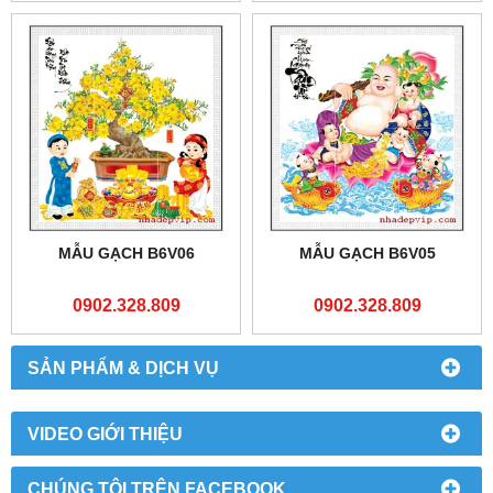
MẪU GẠCH B6V06
MẪU GẠCH B6V05
0902.328.809
0902.328.809
SẢN PHẨM & DỊCH VỤ
VIDEO GIỚI THIỆU
CHÚNG TÔI TRÊN FACEBOOK