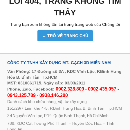
LỖI 404, TRANG KHÔNG TÌM
THẤY
Trang bạn xem không tồn tại trong trang web của Chúng tôi
← TRỞ VỀ TRANG CHỦ
CÔNG TY TNHH XÂY DỰNG MT- GẠCH 3D MIỀN NAM
Văn Phòng: 17 Đường số 3A , KDC Vĩnh Lộc, P.Bình Hưng
Hòa B, Bình Tân, Tp.HCM
MST: 0310661715. Ngày cấp: 03/03/2011
0902.328.809
0902 435 057 -
Phone, Zalo, Facebook:
-
0943.125.789 - 0938.146.200
Danh sách kho chứa hàng, vật tư xây dựng:
151/29/7 Liên khu 4-5, P.Bình Hưng Hòa B, Bình Tân, Tp.HCM
34 Nguyễn Văn Lạc, P.19, Quận Bình Thạnh, Hồ Chí Minh.
789, KDC Cát Tường Phú Thạnh – Huyện Đức Hòa – Tỉnh
Long An