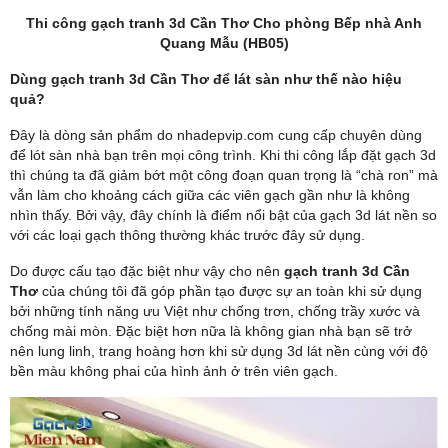
Thi công gạch tranh 3d Cần Thơ Cho phòng Bếp nhà Anh
Quang Mẫu (HB05)
Dùng gạch tranh 3d Cần Thơ để lát sàn như thế nào hiệu
quả?
Đây là dòng sản phẩm do nhadepvip.com cung cấp chuyên dùng
để lót sàn nhà bạn trên mọi công trình. Khi thi công lắp đặt gạch 3d
thì chúng ta đã giảm bớt một công đoạn quan trọng là “chà ron” mà
vẫn làm cho khoảng cách giữa các viên gạch gần như là không
nhìn thấy. Bởi vậy, đây chính là điểm nổi bật của gạch 3d lát nền so
với các loại gạch thông thường khác trước đây sử dụng.
Do được cấu tạo đặc biệt như vậy cho nên
gạch tranh 3d Cần
Thơ
của chúng tôi đã góp phần tạo được sự an toàn khi sử dụng
bởi những tính năng ưu Việt như chống trơn, chống trầy xước và
chống mài mòn. Đặc biệt hơn nữa là không gian nhà bạn sẽ trở
nên lung linh, trang hoàng hơn khi sử dụng 3d lát nền cùng với độ
bền màu không phai của hình ảnh ở trên viên gạch.