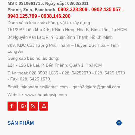
MST: 0310661715. Ngày cấp: 03/03/2011
0902.328.809
0902 435 057 -
Phone, Zalo, Facebook:
-
0943.125.789 - 0938.146.200
Danh sách kho chứa hàng, vật tư xây dựng:
151/29/7 Liên khu 4-5, P.Bình Hưng Hòa B, Bình Tân, Tp.HCM
34 Nguyễn Văn Lạc, P.19, Quận Bình Thạnh, Hồ Chí Minh.
789, KDC Cát Tường Phú Thạnh – Huyện Đức Hòa – Tỉnh
Long An
Cung cấp bảo hộ lao động:
124 - 126 Lê Lai, P. Bến Thành, Quận 1, Tp.HCM
Điện thoại: 028.3503 1085 - 028. 54252579 - 028. 5425 1579
- Fax: 028. 5425 1579
Email: miennam.ec@gmail.com – gach3dgiare@gmail.com
Website: www.nhapdepvip.com
SẢN PHẨM