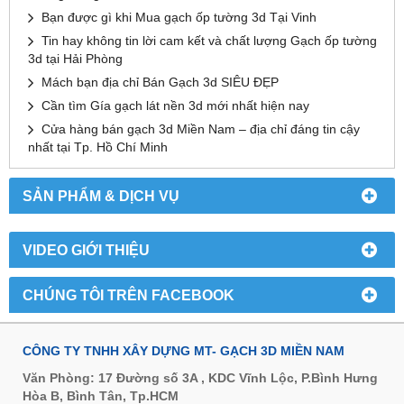
Bạn được gì khi Mua gạch ốp tường 3d Tại Vinh
Tin hay không tin lời cam kết và chất lượng Gạch ốp tường
3d tại Hải Phòng
Mách bạn địa chỉ Bán Gạch 3d SIÊU ĐẸP
Cần tìm Gía gạch lát nền 3d mới nhất hiện nay
Cửa hàng bán gạch 3d Miền Nam – địa chỉ đáng tin cậy
nhất tại Tp. Hồ Chí Minh
SẢN PHẨM & DỊCH VỤ
VIDEO GIỚI THIỆU
CHÚNG TÔI TRÊN FACEBOOK
CÔNG TY TNHH XÂY DỰNG MT- GẠCH 3D MIỀN NAM
Văn Phòng: 17 Đường số 3A , KDC Vĩnh Lộc, P.Bình Hưng
Hòa B, Bình Tân, Tp.HCM