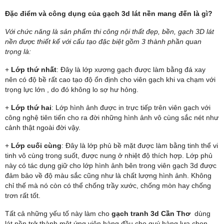
Đặc điểm và công dụng của gạch 3d lát nền mang đến là gì?
Với chức năng là sản phẩm thi công nội thất đẹp, bền, gạch 3D lát
nền được thiết kế với cấu tạo đặc biệt gồm 3 thành phần quan
trọng là:
+
Lớp thứ nhất
: Đây là lớp xương gạch được làm bằng đá xay
nên có độ bề rất cao tạo độ ổn định cho viên gạch khi va chạm với
trọng lực lớn , do đó không lo sợ hư hỏng.
+
Lớp thứ hai
: Lớp hình ảnh được in trực tiếp trên viên gạch với
công nghệ tiên tiến cho ra đời những hình ảnh vô cùng sắc nét như
cảnh thật ngoài đời vậy.
+
Lớp cuối cùng
: Đây là lớp phủ bề mặt được làm bằng tinh thể vi
tinh vô cùng trong suốt, được nung ở nhiệt độ thích hợp. Lớp phủ
này có tác dụng giữ cho lớp hình ảnh bên trong viên gạch 3d được
đảm bảo về độ màu sắc cũng như là chất lượng hình ảnh. Không
chỉ thế mà nó còn có thể chống trầy xước, chống mòn hay chống
trơn rất tốt.
Tất cả những yếu tố này làm cho
gạch tranh 3d Cần Thơ
dùng
lát nền trở thành một ứng viên hàng đầu cho quý hàng lựa chọn.