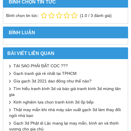
BÌNH CHỌN TIN TỨC
Bình chọn tin tức:
(
1.0
/
3
đánh giá)
BÌNH LUẬN
BÀI VIẾT LIÊN QUAN
TẠI SAO PHẢI ĐẶT CỌC ???
Gạch tranh giá rẻ nhất tại TPHCM
Gía gạch 3d 2021 dao động như thế nào?
Tìm hiểu tranh kính 3d và báo giá tranh kính 3d mừng tân
gia
Kinh nghiệm lựa chọn tranh kính 3d ốp bếp
Thật may mắn khi nhà máy sản xuất gạch 3d làm thay đổi
ngôi nhà bạn
Gạch 3d Phật di Lặc mang lại may mắn, bình an và thịnh
vượng cho gia chủ