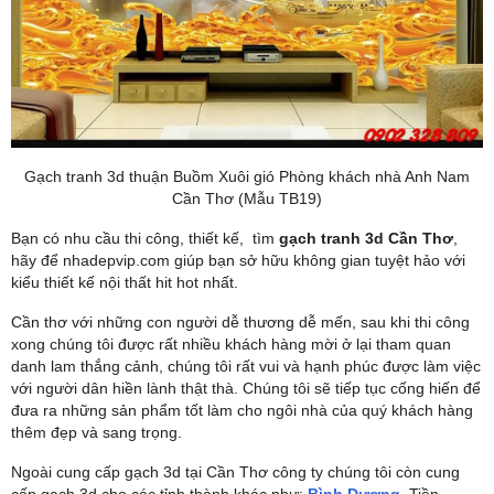
Gạch tranh 3d thuận Buồm Xuôi gió Phòng khách nhà Anh Nam
Cần Thơ (Mẫu TB19)
Bạn có nhu cầu thi công, thiết kế, tìm
gạch tranh 3d Cần Thơ
,
hãy để nhadepvip.com giúp bạn sở hữu không gian tuyệt hảo với
kiểu thiết kế nội thất hit hot nhất.
Cần thơ với những con người dễ thương dễ mến, sau khi thi công
xong chúng tôi được rất nhiều khách hàng mời ở lại tham quan
danh lam thắng cảnh, chúng tôi rất vui và hạnh phúc được làm việc
với người dân hiền lành thật thà. Chúng tôi sẽ tiếp tục cống hiến để
đưa ra những sản phẩm tốt làm cho ngôi nhà của quý khách hàng
thêm đẹp và sang trọng.
Ngoài cung cấp gạch 3d tại Cần Thơ công ty chúng tôi còn cung
cấp gạch 3d cho các tỉnh thành khác như:
Bình Dương
, Tiền