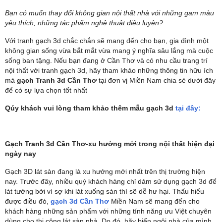
Bạn có muốn thay đổi không gian nội thất nhà với những gam màu
yêu thích, những tác phẩm nghệ thuật điêu luyện?
Với tranh gạch 3d chắc chắn sẽ mang đến cho bạn, gia đình một
không gian sống vừa bắt mắt vừa mang ý nghĩa sâu lắng mà cuộc
sống ban tặng. Nếu bạn đang ở Cần Thơ và có nhu cầu trang trí
nội thất với tranh gạch 3d, hãy tham khảo những thông tin hữu ích
mà
gạch Tranh 3d Cần Thơ
tại đơn vị Miền Nam chia sẻ dưới đây
để có sự lựa chọn tốt nhất
Qúy khách vui lòng tham khảo thêm mẫu gạch 3d
tại đây:
Gạch Tranh 3d Cần Thơ-xu hướng mới trong nội thất hiện đại
ngày nay
Gạch 3D lát sàn đang là xu hướng mới nhất trên thị trường hiện
nay. Trước đây, nhiều quý khách hàng chỉ dám sử dụng gạch 3d để
lát tưởng bởi vì sợ khi lát xuống sàn thì sẽ dễ hư hại. Thấu hiểu
được điều đó,
gạch 3d Cần Thơ
Miền Nam sẽ mang đến cho
khách hàng những sản phẩm với những tính năng ưu Việt chuyên
dùng cho thi công lát sàn nhà. Do đó, hãy biến ngôi nhà của mình