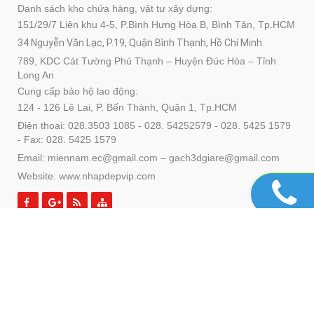
Danh sách kho chứa hàng, vật tư xây dựng:
151/29/7 Liên khu 4-5, P.Bình Hưng Hòa B, Bình Tân, Tp.HCM
34 Nguyễn Văn Lạc, P.19, Quận Bình Thạnh, Hồ Chí Minh.
789, KDC Cát Tường Phú Thạnh – Huyện Đức Hòa – Tỉnh
Long An
Cung cấp bảo hộ lao động:
124 - 126 Lê Lai, P. Bến Thành, Quận 1, Tp.HCM
Điện thoại: 028.3503 1085 - 028. 54252579 - 028. 5425 1579
- Fax: 028. 5425 1579
Email: miennam.ec@gmail.com – gach3dgiare@gmail.com
Website: www.nhapdepvip.com
SẢN PHẨM
DỊCH VỤ