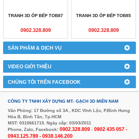
TRANH 3D ỐP BẾP TOB87
TRANH 3D ỐP BẾP TOB85
0902.328.809
0902.328.809
SẢN PHẨM & DỊCH VỤ
VIDEO GIỚI THIỆU
CHÚNG TÔI TRÊN FACEBOOK
CÔNG TY TNHH XÂY DỰNG MT- GẠCH 3D MIỀN NAM
Văn Phòng: 17 Đường số 3A , KDC Vĩnh Lộc, P.Bình Hưng
Hòa B, Bình Tân, Tp.HCM
MST: 0310661715. Ngày cấp: 03/03/2011
0902.328.809
0902 435 057 -
Phone, Zalo, Facebook:
-
0943.125.789 - 0938.146.200