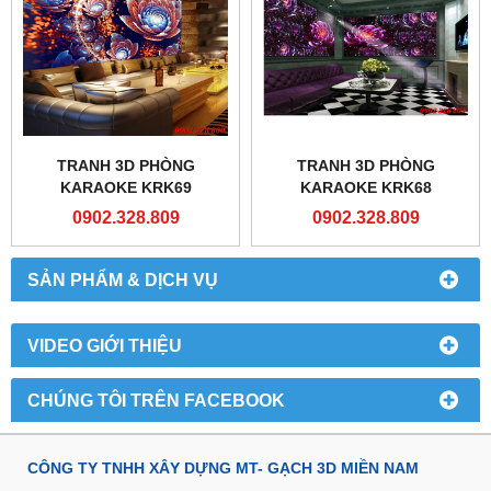
TRANH 3D PHÒNG
TRANH 3D PHÒNG
KARAOKE KRK69
KARAOKE KRK68
0902.328.809
0902.328.809
SẢN PHẨM & DỊCH VỤ
VIDEO GIỚI THIỆU
CHÚNG TÔI TRÊN FACEBOOK
CÔNG TY TNHH XÂY DỰNG MT- GẠCH 3D MIỀN NAM