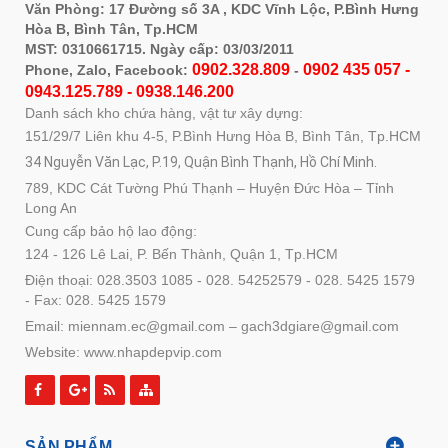
Văn Phòng: 17 Đường số 3A , KDC Vĩnh Lộc, P.Bình Hưng
Hòa B, Bình Tân, Tp.HCM
MST: 0310661715. Ngày cấp: 03/03/2011
0902.328.809
0902 435 057 -
Phone, Zalo, Facebook:
-
0943.125.789 - 0938.146.200
Danh sách kho chứa hàng, vật tư xây dựng:
151/29/7 Liên khu 4-5, P.Bình Hưng Hòa B, Bình Tân, Tp.HCM
34 Nguyễn Văn Lạc, P.19, Quận Bình Thạnh, Hồ Chí Minh.
789, KDC Cát Tường Phú Thạnh – Huyện Đức Hòa – Tỉnh
Long An
Cung cấp bảo hộ lao động:
124 - 126 Lê Lai, P. Bến Thành, Quận 1, Tp.HCM
Điện thoại: 028.3503 1085 - 028. 54252579 - 028. 5425 1579
- Fax: 028. 5425 1579
Email: miennam.ec@gmail.com – gach3dgiare@gmail.com
Website: www.nhapdepvip.com
SẢN PHẨM