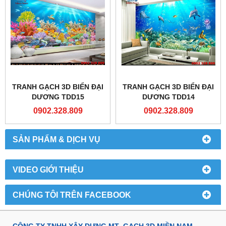
TRANH GẠCH 3D BIỂN ĐẠI
TRANH GẠCH 3D BIỂN ĐẠI
DƯƠNG TDD15
DƯƠNG TDD14
0902.328.809
0902.328.809
SẢN PHẨM & DỊCH VỤ
VIDEO GIỚI THIỆU
CHÚNG TÔI TRÊN FACEBOOK