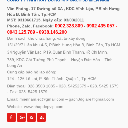
CÔNG TY TNHH XÂY DỰNG MT- GẠCH 3D MIỀN NAM
Văn Phòng: 17 Đường số 3A , KDC Vĩnh Lộc, P.Bình Hưng
Hòa B, Bình Tân, Tp.HCM
MST: 0310661715. Ngày cấp: 03/03/2011
0902.328.809
0902 435 057 -
Phone, Zalo, Facebook:
-
0943.125.789 - 0938.146.200
Danh sách kho chứa hàng, vật tư xây dựng:
151/29/7 Liên khu 4-5, P.Bình Hưng Hòa B, Bình Tân, Tp.HCM
34 Nguyễn Văn Lạc, P.19, Quận Bình Thạnh, Hồ Chí Minh.
789, KDC Cát Tường Phú Thạnh – Huyện Đức Hòa – Tỉnh
Long An
Cung cấp bảo hộ lao động:
124 - 126 Lê Lai, P. Bến Thành, Quận 1, Tp.HCM
Điện thoại: 028.3503 1085 - 028. 54252579 - 028. 5425 1579
- Fax: 028. 5425 1579
Email: miennam.ec@gmail.com – gach3dgiare@gmail.com
Website: www.nhapdepvip.com