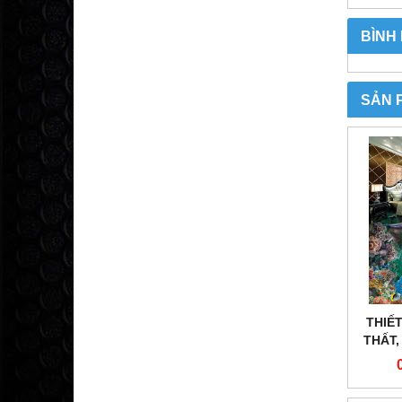
BÌNH
SẢN 
THIẾT
THẤT,
AN