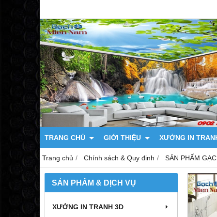
TRANG CHỦ
GIỚI THIỆU
XƯỞNG IN TRAN
Trang chủ
Chính sách & Quy định
SẢN PHẨM GẠC
SẢN PHẨM & DỊCH VỤ
XƯỞNG IN TRANH 3D