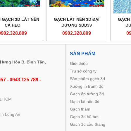
 GẠCH 3D LÁT NỀN
GẠCH LÁT NỀN 3D ĐẠI
GẠCH 
CÁ HEO
DƯƠNG SDD39
DƯ
0902.328.809
0902.328.809
0
M
SẢN PHẨM
 Hưng Hòa B, Bình Tân,
Giới thiệu
Trụ sở công ty
Sản phẩm gạch 3d
57 - 0943.125.789 -
Xưởng in tranh 3d
Gạch ốp tường 3d
Tp.HCM
Gạch lát nền 3d
Gạch thảm
nh Long An
Gạch 3d hồ bơi
Gạch 3d cầu thang