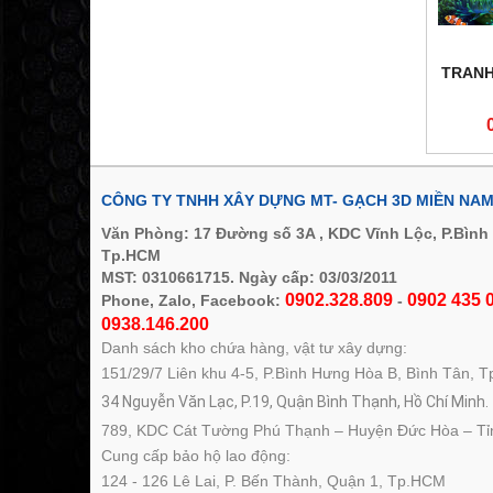
TRANH
CÔNG TY TNHH XÂY DỰNG MT- GẠCH 3D MIỀN NA
Văn Phòng: 17 Đường số 3A , KDC Vĩnh Lộc, P.Bình
Tp.HCM
MST: 0310661715. Ngày cấp: 03/03/2011
0902.328.809
0902 435 0
Phone, Zalo, Facebook:
-
0938.146.200
Danh sách kho chứa hàng, vật tư xây dựng:
151/29/7 Liên khu 4-5, P.Bình Hưng Hòa B, Bình Tân, 
34 Nguyễn Văn Lạc, P.19, Quận Bình Thạnh, Hồ Chí Minh.
789, KDC Cát Tường Phú Thạnh – Huyện Đức Hòa – Tỉ
Cung cấp bảo hộ lao động:
124 - 126 Lê Lai, P. Bến Thành, Quận 1, Tp.HCM