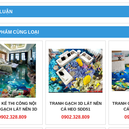
 LUẬN
PHẨM CÙNG LOẠI
 KẾ THI CÔNG NỘI
TRANH GẠCH 3D LÁT NỀN
TRANH 
 GẠCH LÁT NỀN 3D
CÁ HEO SDD51
CÁ
H BÌNH LONG AN
0902.328.809
0902.328.809
0