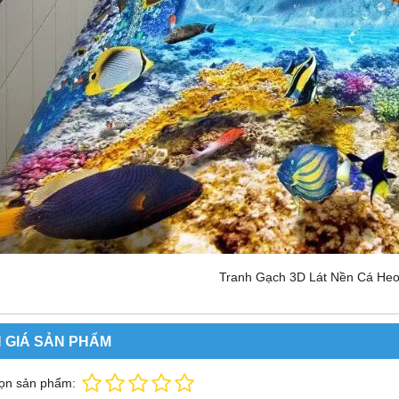
Tranh Gạch 3D Lát Nền Cá He
 GIÁ SẢN PHẨM
ọn sản phẩm: