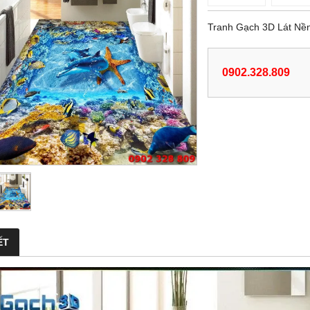
Tranh Gạch 3D Lát N
0902.328.809
ẾT