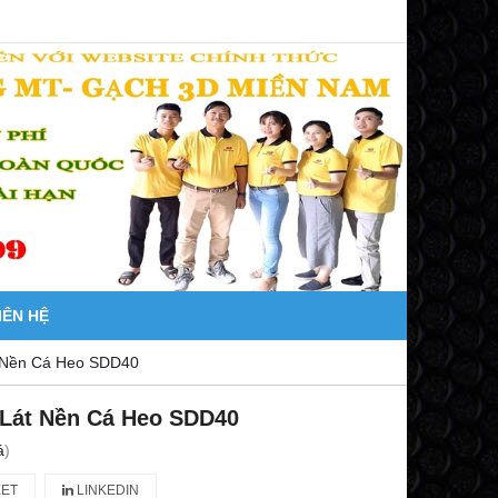
IÊN HỆ
 Nền Cá Heo SDD40
 Lát Nền Cá Heo SDD40
á
)
ET
LINKEDIN