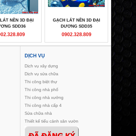
LÁT NỀN 3D ĐẠI
GẠCH LÁT NỀN 3D ĐẠI
ƠNG SDD36
DƯƠNG SDD35
902.328.809
0902.328.809
DỊCH VỤ
Dịch vụ xây dựng
Dịch vụ sửa chữa
Thi công biệt thự
Thi công nhà phố
Thi công nhà xưởng
Thi công nhà cấp 4
Sửa chữa nhà
Thiết kế tiểu cảnh sân vườn