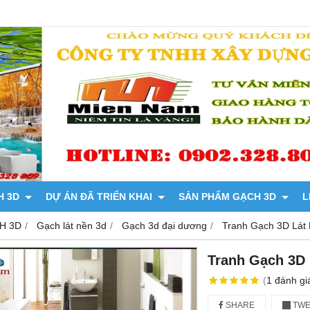
H 3D
DỰ ÁN ĐÃ TRIỂN KHAI
SẢN PHẨM GẠCH 3D
L
H 3D
Gạch lát nền 3d
Gạch 3d đại dương
Tranh Gạch 3D Lát
Tranh Gạch 3D
(
1
đánh gi
SHARE
TWE