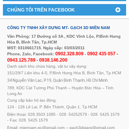
CHÚNG TÔI TRÊN FACEBOOK
CÔNG TY TNHH XÂY DỰNG MT- GẠCH 3D MIỀN NAM
Văn Phòng: 17 Đường số 3A , KDC Vĩnh Lộc, P.Bình Hưng
Hòa B, Bình Tân, Tp.HCM
MST: 0310661715. Ngày cấp: 03/03/2011
0902.328.809
0902 435 057 -
Phone, Zalo, Facebook:
-
0943.125.789 - 0938.146.200
Danh sách kho chứa hàng, vật tư xây dựng:
151/29/7 Liên khu 4-5, P.Bình Hưng Hòa B, Bình Tân, Tp.HCM
34 Nguyễn Văn Lạc, P.19, Quận Bình Thạnh, Hồ Chí Minh.
789, KDC Cát Tường Phú Thạnh – Huyện Đức Hòa – Tỉnh
Long An
Cung cấp bảo hộ lao động:
124 - 126 Lê Lai, P. Bến Thành, Quận 1, Tp.HCM
Điện thoại: 028.3503 1085 - 028. 54252579 - 028. 5425 1579
- Fax: 028. 5425 1579
Email: miennam.ec@gmail.com – gach3dgiare@gmail.com