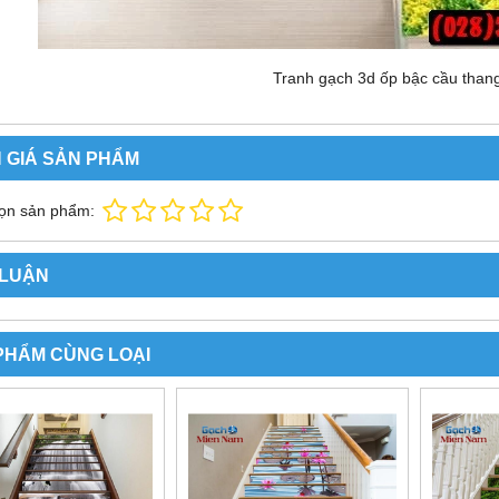
Tranh gạch 3d ốp bậc cầu tha
 GIÁ SẢN PHẨM
ọn sản phẩm:
 LUẬN
PHẨM CÙNG LOẠI