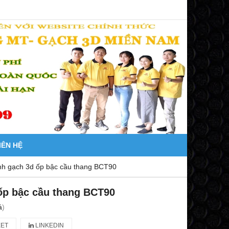
IÊN HỆ
nh gạch 3d ốp bậc cầu thang BCT90
ốp bậc cầu thang BCT90
á
)
ET
LINKEDIN