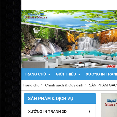
TRANG CHỦ
GIỚI THIỆU
XƯỞNG IN TRAN
Trang chủ
Chính sách & Quy định
SẢN PHẨM GẠC
SẢN PHẨM & DỊCH VỤ
XƯỞNG IN TRANH 3D