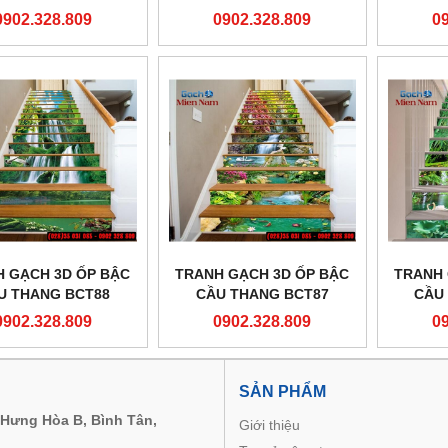
0902.328.809
0902.328.809
0
 GẠCH 3D ỐP BẬC
TRANH GẠCH 3D ỐP BẬC
TRANH 
U THANG BCT88
CẦU THANG BCT87
CẦU
0902.328.809
0902.328.809
0
M
SẢN PHẨM
 Hưng Hòa B, Bình Tân,
Giới thiệu