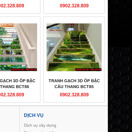
902.328.809
0902.328.809
GẠCH 3D ỐP BẬC
TRANH GẠCH 3D ỐP BẬC
 THANG BCT86
CẦU THANG BCT85
902.328.809
0902.328.809
DỊCH VỤ
Dịch vụ xây dựng