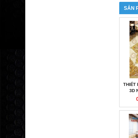
SẢN 
THIẾT
3D 