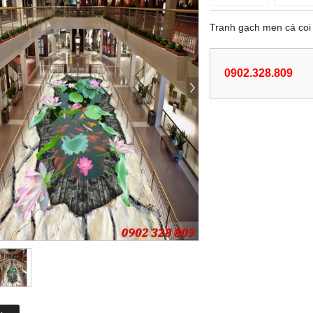
Tranh gạch men cá co
0902.328.809