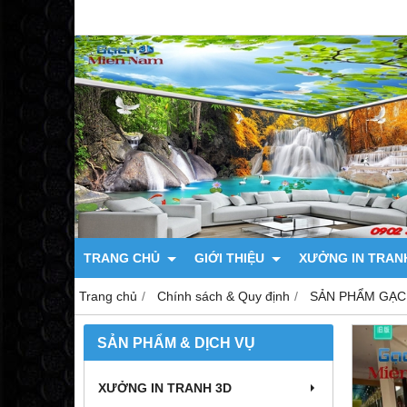
TRANG CHỦ
GIỚI THIỆU
XƯỞNG IN TRAN
Trang chủ
Chính sách & Quy định
SẢN PHẨM GẠC
SẢN PHẨM & DỊCH VỤ
XƯỞNG IN TRANH 3D