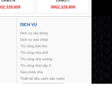
CKM178
CKM177
902.328.809
0902.328.809
DỊCH VỤ
Dịch vụ xây dựng
Dịch vụ sửa chữa
Thi công biệt thự
Thi công nhà phố
Thi công nhà xưởng
Thi công nhà cấp 4
Sửa chữa nhà
Thiết kế tiểu cảnh sân vườn