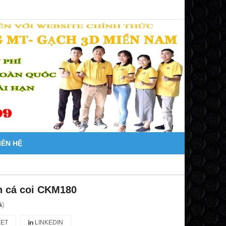
IÊN HỆ
n cá coi CKM180
á
)
ET
LINKEDIN