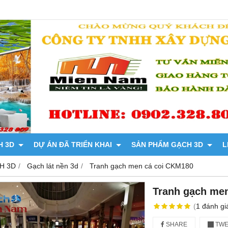
H 3D
DỰ ÁN ĐÃ TRIỂN KHAI
SẢN PHẨM GẠCH 3D
L
H 3D
Gạch lát nền 3d
Tranh gạch men cá coi CKM180
Tranh gạch me
(
1
đánh gi
SHARE
TWE