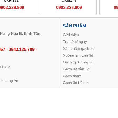
CKM182
CKM179
0902.328.809
0902.328.809
0
M
SẢN PHẨM
 Hưng Hòa B, Bình Tân,
Giới thiệu
Trụ sở công ty
Sản phẩm gạch 3d
57 - 0943.125.789 -
Xưởng in tranh 3d
Gạch ốp tường 3d
Tp.HCM
Gạch lát nền 3d
Gạch thảm
nh Long An
Gạch 3d hồ bơi
Gạch 3d cầu thang
 1579 - Fax: 028. 5425 1579
com