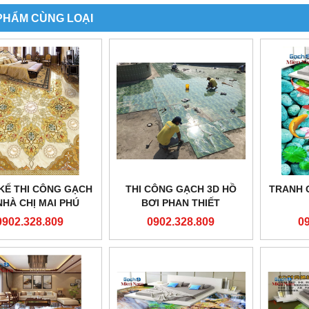
PHẨM CÙNG LOẠI
 KẾ THI CÔNG GẠCH
THI CÔNG GẠCH 3D HỒ
TRANH 
NHÀ CHỊ MAI PHÚ
BƠI PHAN THIẾT
NHUẬN
0902.328.809
0902.328.809
0