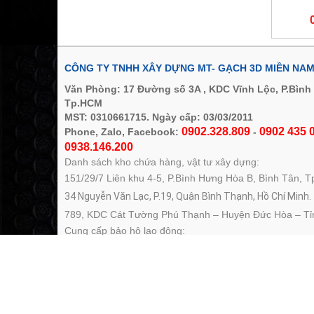
CÔNG TY TNHH XÂY DỰNG MT- GẠCH 3D MIỀN NA
Văn Phòng: 17 Đường số 3A , KDC Vĩnh Lộc, P.Bình
Tp.HCM
MST: 0310661715. Ngày cấp: 03/03/2011
0902.328.809
0902 435 0
Phone, Zalo, Facebook:
-
0938.146.200
Danh sách kho chứa hàng, vật tư xây dựng:
151/29/7 Liên khu 4-5, P.Bình Hưng Hòa B, Bình Tân, 
34 Nguyễn Văn Lạc, P.19, Quận Bình Thạnh, Hồ Chí Minh.
789, KDC Cát Tường Phú Thạnh – Huyện Đức Hòa – Tỉ
Cung cấp bảo hộ lao động:
124 - 126 Lê Lai, P. Bến Thành, Quận 1, Tp.HCM
Điện thoại: 028.3503 1085 - 028. 54252579 - 028. 5425
Email: miennam.ec@gmail.com – gach3dgiare@gmail.
Website: www.nhapdepvip.com