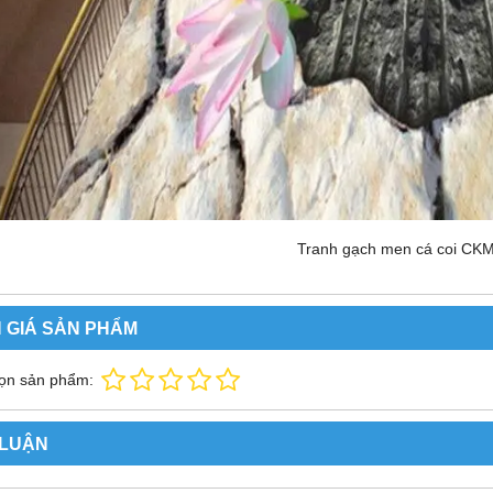
Tranh gạch men cá coi CK
 GIÁ SẢN PHẨM
ọn sản phẩm:
 LUẬN