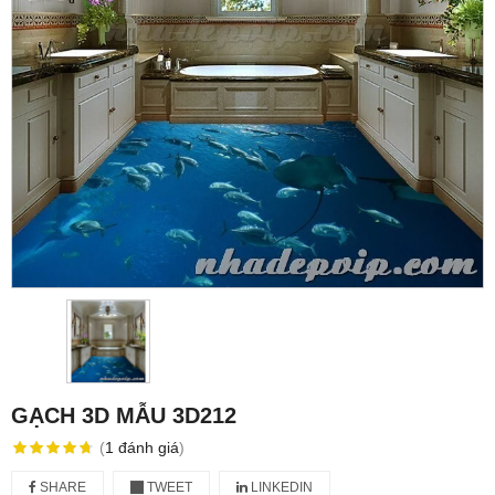
GẠCH 3D MẪU 3D212
(
1
đánh giá
)
SHARE
TWEET
LINKEDIN