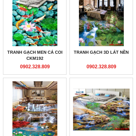
TRANH GẠCH MEN CÁ COI
TRANH GẠCH 3D LÁT NỀN
CKM192
0902.328.809
0902.328.809