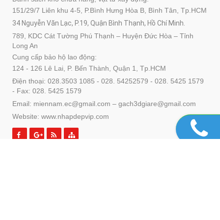
151/29/7 Liên khu 4-5, P.Bình Hưng Hòa B, Bình Tân, Tp.HCM
34 Nguyễn Văn Lạc, P.19, Quận Bình Thạnh, Hồ Chí Minh.
789, KDC Cát Tường Phú Thạnh – Huyện Đức Hòa – Tỉnh
Long An
Cung cấp bảo hộ lao động:
124 - 126 Lê Lai, P. Bến Thành, Quận 1, Tp.HCM
Điện thoại: 028.3503 1085 - 028. 54252579 - 028. 5425 1579
- Fax: 028. 5425 1579
Email: miennam.ec@gmail.com – gach3dgiare@gmail.com
Website: www.nhapdepvip.com
SẢN PHẨM
DỊCH VỤ
Copyright© 2021