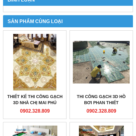
SẢN PHẨM CÙNG LOẠI
THIẾT KẾ THI CÔNG GẠCH
THI CÔNG GẠCH 3D HỒ
3D NHÀ CHỊ MAI PHÚ
BƠI PHAN THIẾT
NHUẬN
0902.328.809
0902.328.809