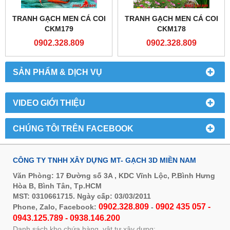
TRANH GẠCH MEN CÁ COI
TRANH GẠCH MEN CÁ COI
CKM179
CKM178
0902.328.809
0902.328.809
SẢN PHẨM & DỊCH VỤ
VIDEO GIỚI THIỆU
CHÚNG TÔI TRÊN FACEBOOK
CÔNG TY TNHH XÂY DỰNG MT- GẠCH 3D MIỀN NAM
Văn Phòng: 17 Đường số 3A , KDC Vĩnh Lộc, P.Bình Hưng
Hòa B, Bình Tân, Tp.HCM
MST: 0310661715. Ngày cấp: 03/03/2011
0902.328.809
0902 435 057 -
Phone, Zalo, Facebook:
-
0943.125.789 - 0938.146.200
Danh sách kho chứa hàng, vật tư xây dựng: