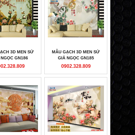
ẠCH 3D MEN SỨ
MẪU GẠCH 3D MEN SỨ
 NGỌC GN186
GIẢ NGỌC GN185
902.328.809
0902.328.809