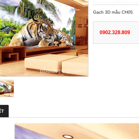
Gạch 3D mẫu CH05
0902.328.809
ẾT