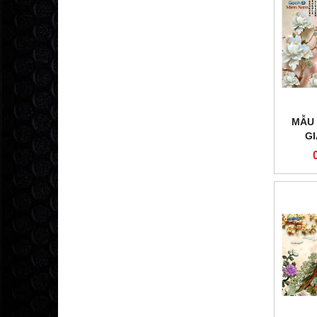
MẪU 
G