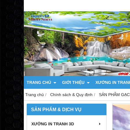
TRANG CHỦ
GIỚI THIỆU
XƯỞNG IN TRAN
Trang chủ
Chính sách & Quy định
SẢN PHẨM GẠC
SẢN PHẨM & DỊCH VỤ
XƯỞNG IN TRANH 3D