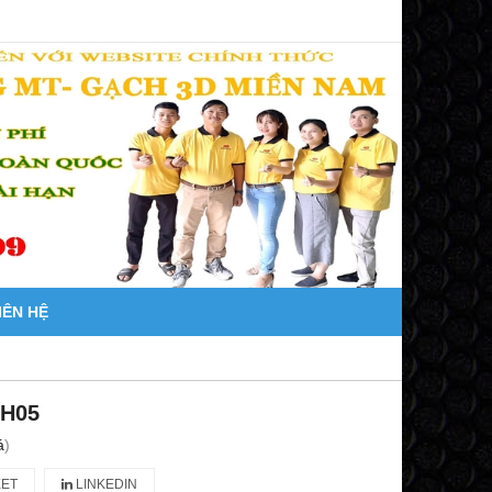
IÊN HỆ
CH05
á
)
ET
LINKEDIN