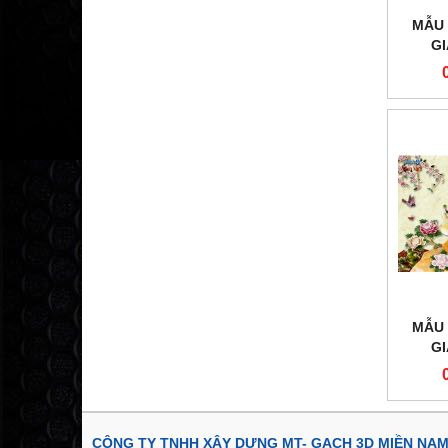
MẪU 
G
MẪU 
G
CÔNG TY TNHH XÂY DỰNG MT- GẠCH 3D MIỀN NA