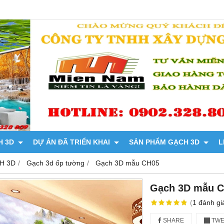
H 3D
DỰ ÁN ĐÃ TRIỂN KHAI
SẢN PHẨM GẠCH 3D
L
H 3D
Gạch 3d ốp tường
Gạch 3D mẫu CH05
Gạch 3D mẫu 
(
1
đánh gi
SHARE
TWE