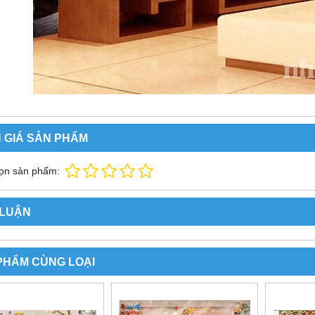
 GIÁ SẢN PHẨM
ọn sản phẩm:
 LUẬN
PHẨM CÙNG LOẠI