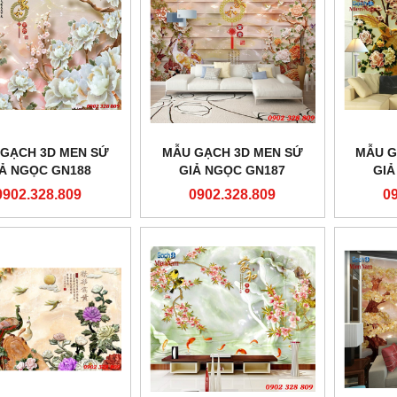
GẠCH 3D MEN SỨ
MẪU GẠCH 3D MEN SỨ
MẪU G
IẢ NGỌC GN188
GIẢ NGỌC GN187
GIẢ
0902.328.809
0902.328.809
0