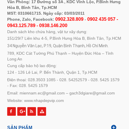
Văn Phòng: 17 Đường số 3A , KDC Vĩnh Lộc, P.Bình Hưng
Hòa B, Bình Tân, Tp.HCM
MST: 0310661715. Ngày cấp: 03/03/2011
0902.328.809
0902 435 057 -
Phone, Zalo, Facebook:
-
0943.125.789 - 0938.146.200
Danh sách kho chứa hàng, vật tư xây dựng:
151/29/7 Liên khu 4-5, P.Bình Hưng Hòa B, Bình Tân, Tp.HCM
34 Nguyễn Văn Lạc, P.19, Quận Bình Thạnh, Hồ Chí Minh.
789, KDC Cát Tường Phú Thạnh – Huyện Đức Hòa – Tỉnh
Long An
Cung cấp bảo hộ lao động:
124 - 126 Lê Lai, P. Bến Thành, Quận 1, Tp.HCM
Điện thoại: 028.3503 1085 - 028. 54252579 - 028. 5425 1579
- Fax: 028. 5425 1579
Email: miennam.ec@gmail.com – gach3dgiare@gmail.com
Website: www.nhapdepvip.com
SẢN PHẨM