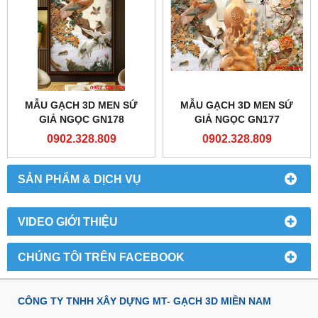
MẪU GẠCH 3D MEN SỨ
MẪU GẠCH 3D MEN SỨ
GIẢ NGỌC GN178
GIẢ NGỌC GN177
0902.328.809
0902.328.809
SẢN PHẨM & DỊCH VỤ
VIDEO GIỚI THIỆU
CHÚNG TÔI TRÊN FACEBOOK
CÔNG TY TNHH XÂY DỰNG MT- GẠCH 3D MIỀN NAM