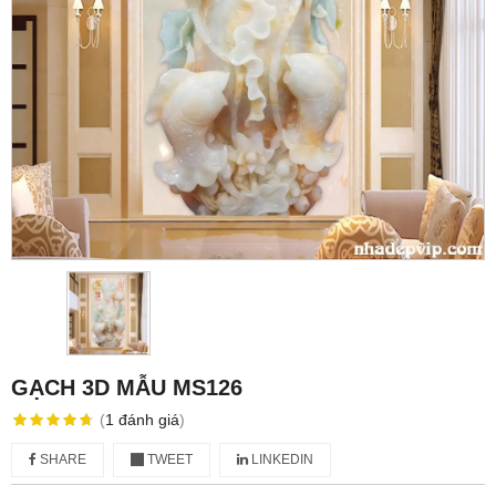
GẠCH 3D MẪU MS126
(
1
đánh giá
)
SHARE
TWEET
LINKEDIN