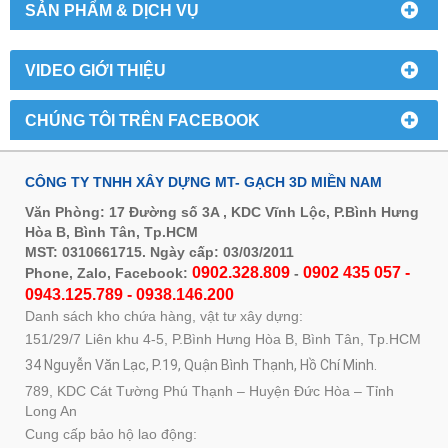
SẢN PHẨM & DỊCH VỤ
VIDEO GIỚI THIỆU
CHÚNG TÔI TRÊN FACEBOOK
CÔNG TY TNHH XÂY DỰNG MT- GẠCH 3D MIỀN NAM
Văn Phòng: 17 Đường số 3A , KDC Vĩnh Lộc, P.Bình Hưng
Hòa B, Bình Tân, Tp.HCM
MST: 0310661715. Ngày cấp: 03/03/2011
0902.328.809
0902 435 057 -
Phone, Zalo, Facebook:
-
0943.125.789 - 0938.146.200
Danh sách kho chứa hàng, vật tư xây dựng:
151/29/7 Liên khu 4-5, P.Bình Hưng Hòa B, Bình Tân, Tp.HCM
34 Nguyễn Văn Lạc, P.19, Quận Bình Thạnh, Hồ Chí Minh.
789, KDC Cát Tường Phú Thạnh – Huyện Đức Hòa – Tỉnh
Long An
Cung cấp bảo hộ lao động: