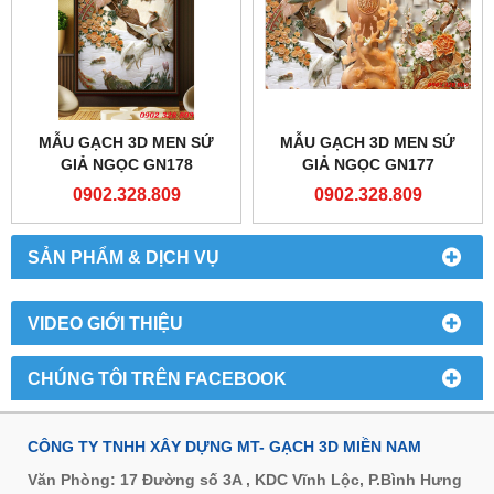
MẪU GẠCH 3D MEN SỨ
MẪU GẠCH 3D MEN SỨ
GIẢ NGỌC GN178
GIẢ NGỌC GN177
0902.328.809
0902.328.809
SẢN PHẨM & DỊCH VỤ
VIDEO GIỚI THIỆU
CHÚNG TÔI TRÊN FACEBOOK
CÔNG TY TNHH XÂY DỰNG MT- GẠCH 3D MIỀN NAM
Văn Phòng: 17 Đường số 3A , KDC Vĩnh Lộc, P.Bình Hưng