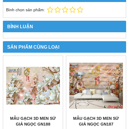
Bình chọn sản phẩm:
BÌNH LUẬN
SẢN PHẨM CÙNG LOẠI
MẪU GẠCH 3D MEN SỨ
MẪU GẠCH 3D MEN SỨ
GIẢ NGỌC GN188
GIẢ NGỌC GN187