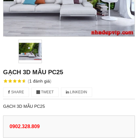
GẠCH 3D MẪU PC25
(
1
đánh giá
)
SHARE
TWEET
LINKEDIN
GẠCH 3D MẪU PC25
0902.328.809