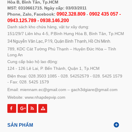
Hòa B, Bình Tân, Tp.HCM
MST: 0310661715. Ngày cấp: 03/03/2011
0902.328.809
0902 435 057 -
Phone, Zalo, Facebook:
-
0943.125.789 - 0938.146.200
Danh sách kho chứa hàng, vật tư xây dựng:
151/29/7 Liên khu 4-5, P.Bình Hưng Hòa B, Bình Tân, Tp.HCM
34 Nguyễn Văn Lạc, P.19, Quận Bình Thạnh, Hồ Chí Minh.
789, KDC Cát Tường Phú Thạnh – Huyện Đức Hòa – Tỉnh
Long An
Cung cấp bảo hộ lao động:
124 - 126 Lê Lai, P. Bến Thành, Quận 1, Tp.HCM
Điện thoại: 028.3503 1085 - 028. 54252579 - 028. 5425 1579
- Fax: 028. 5425 1579
Email: miennam.ec@gmail.com – gach3dgiare@gmail.com
Website: www.nhapdepvip.com
SẢN PHẨM