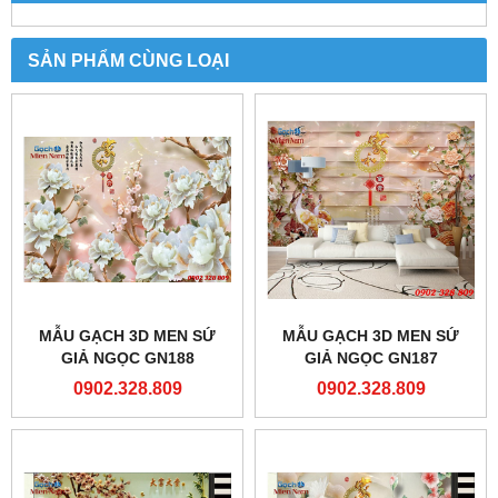
SẢN PHẨM CÙNG LOẠI
MẪU GẠCH 3D MEN SỨ
MẪU GẠCH 3D MEN SỨ
GIẢ NGỌC GN188
GIẢ NGỌC GN187
0902.328.809
0902.328.809