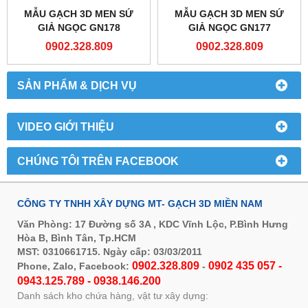
MẪU GẠCH 3D MEN SỨ
MẪU GẠCH 3D MEN SỨ
GIẢ NGỌC GN178
GIẢ NGỌC GN177
0902.328.809
0902.328.809
SẢN PHẨM & DỊCH VỤ
VIDEO GIỚI THIỆU
CHÚNG TÔI TRÊN FACEBOOK
CÔNG TY TNHH XÂY DỰNG MT- GẠCH 3D MIỀN NAM
Văn Phòng: 17 Đường số 3A , KDC Vĩnh Lộc, P.Bình Hưng
Hòa B, Bình Tân, Tp.HCM
MST: 0310661715. Ngày cấp: 03/03/2011
0902.328.809
0902 435 057 -
Phone, Zalo, Facebook:
-
0943.125.789 - 0938.146.200
Danh sách kho chứa hàng, vật tư xây dựng: