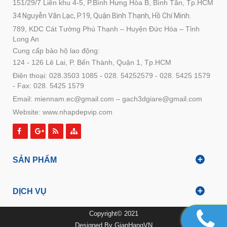
151/29/7 Liên khu 4-5, P.Bình Hưng Hòa B, Bình Tân, Tp.HCM
34 Nguyễn Văn Lạc, P.19, Quận Bình Thạnh, Hồ Chí Minh.
789, KDC Cát Tường Phú Thạnh – Huyện Đức Hòa – Tỉnh
Long An
Cung cấp bảo hộ lao động:
124 - 126 Lê Lai, P. Bến Thành, Quận 1, Tp.HCM
Điện thoại: 028.3503 1085 - 028. 54252579 - 028. 5425 1579
- Fax: 028. 5425 1579
Email: miennam.ec@gmail.com – gach3dgiare@gmail.com
Website: www.nhapdepvip.com
SẢN PHẨM
DỊCH VỤ
Copyright© 2021
Designed By
GianHangVN