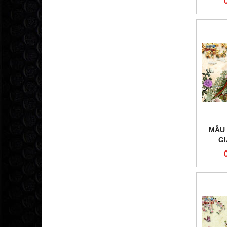
MẪU 
G