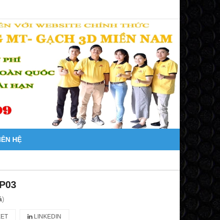
IÊN HỆ
P03
á
)
ET
LINKEDIN