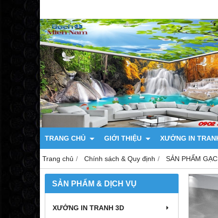
TRANG CHỦ
GIỚI THIỆU
XƯỞNG IN TRAN
Trang chủ
Chính sách & Quy định
SẢN PHẨM GẠC
SẢN PHẨM & DỊCH VỤ
XƯỞNG IN TRANH 3D