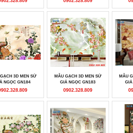
0902.328.809
0902.328.809
0
GẠCH 3D MEN SỨ
MẪU GẠCH 3D MEN SỨ
MẪU G
IẢ NGỌC GN184
GIẢ NGỌC GN183
GIẢ
0902.328.809
0902.328.809
0