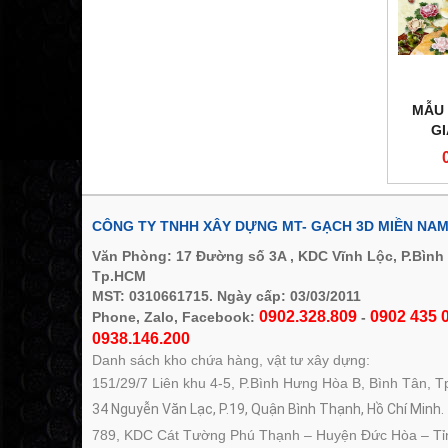
MẪU 
G
CÔNG TY TNHH XÂY DỰNG MT- GẠCH 3D MIỀN NA
Văn Phòng: 17 Đường số 3A , KDC Vĩnh Lộc, P.Bình
Tp.HCM
MST: 0310661715. Ngày cấp: 03/03/2011
0902.328.809
0902 435 0
Phone, Zalo, Facebook:
-
0938.146.200
Danh sách kho chứa hàng, vật tư xây dựng:
151/29/7 Liên khu 4-5, P.Bình Hưng Hòa B, Bình Tân, 
34 Nguyễn Văn Lạc, P.19, Quận Bình Thạnh, Hồ Chí Minh.
789, KDC Cát Tường Phú Thạnh – Huyện Đức Hòa – Tỉ