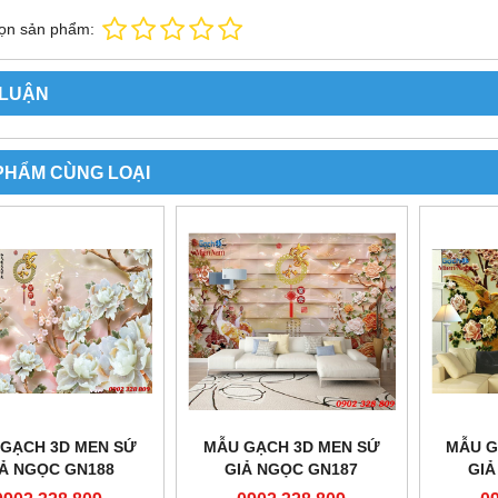
ọn sản phẩm:
 LUẬN
PHẨM CÙNG LOẠI
GẠCH 3D MEN SỨ
MẪU GẠCH 3D MEN SỨ
MẪU G
IẢ NGỌC GN188
GIẢ NGỌC GN187
GIẢ