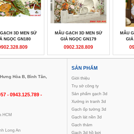
GẠCH 3D MEN SỨ
MẪU GẠCH 3D MEN SỨ
MẪU G
IẢ NGỌC GN180
GIẢ NGỌC GN179
GIẢ
0902.328.809
0902.328.809
0
M
SẢN PHẨM
 Hưng Hòa B, Bình Tân,
Giới thiệu
Trụ sở công ty
Sản phẩm gạch 3d
57 - 0943.125.789 -
Xưởng in tranh 3d
Gạch ốp tường 3d
Tp.HCM
Gạch lát nền 3d
Gạch thảm
nh Long An
Gạch 3d hồ bơi