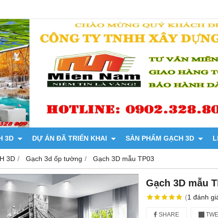
H 3D
DỰ ÁN ĐÃ TRIỂN KHAI
SẢN PHẨM GẠCH 3D
L
H 3D
Gạch 3d ốp tường
Gạch 3D mẫu TP03
Gạch 3D mẫu T
(
1
đánh gi
SHARE
TWE