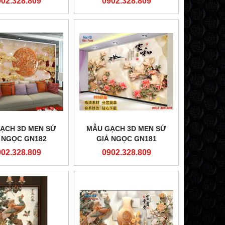
902.328.809
0902.328.809
ẠCH 3D MEN SỨ
MẪU GẠCH 3D MEN SỨ
 NGỌC GN182
GIẢ NGỌC GN181
902.328.809
0902.328.809