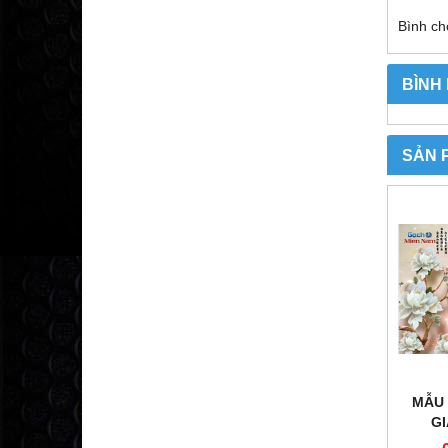
Bình ch
BÌNH
SẢN 
MẪU 
G