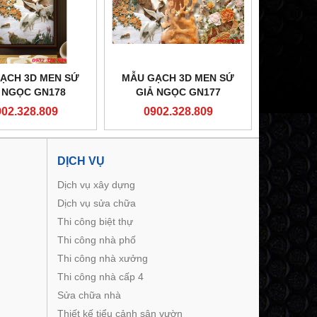
ẠCH 3D MEN SỨ
MẪU GẠCH 3D MEN SỨ
 NGỌC GN178
GIẢ NGỌC GN177
902.328.809
0902.328.809
DỊCH VỤ
Dịch vụ xây dựng
Dịch vụ sửa chữa
Thi công biệt thự
Thi công nhà phố
Thi công nhà xưởng
Thi công nhà cấp 4
Sửa chữa nhà
Thiết kế tiểu cảnh sân vườn