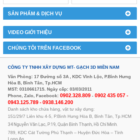
SẢN PHẨM & DỊCH VỤ
VIDEO GIỚI THIỆU
CHÚNG TÔI TRÊN FACEBOOK
CÔNG TY TNHH XÂY DỰNG MT- GẠCH 3D MIỀN NAM
Văn Phòng: 17 Đường số 3A , KDC Vĩnh Lộc, P.Bình Hưng
Hòa B, Bình Tân, Tp.HCM
MST: 0310661715. Ngày cấp: 03/03/2011
0902.328.809
0902 435 057 -
Phone, Zalo, Facebook:
-
0943.125.789 - 0938.146.200
Danh sách kho chứa hàng, vật tư xây dựng:
151/29/7 Liên khu 4-5, P.Bình Hưng Hòa B, Bình Tân, Tp.HCM
34 Nguyễn Văn Lạc, P.19, Quận Bình Thạnh, Hồ Chí Minh.
789, KDC Cát Tường Phú Thạnh – Huyện Đức Hòa – Tỉnh
Long An