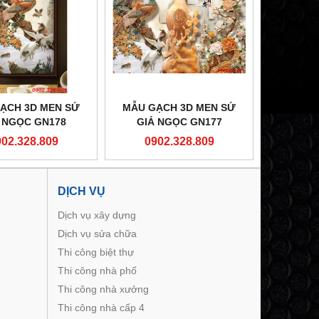
ẠCH 3D MEN SỨ
MẪU GẠCH 3D MEN SỨ
 NGỌC GN178
GIẢ NGỌC GN177
902.328.809
0902.328.809
DỊCH VỤ
Dịch vụ xây dựng
Dịch vụ sửa chữa
Thi công biệt thự
Thi công nhà phố
Thi công nhà xưởng
Thi công nhà cấp 4