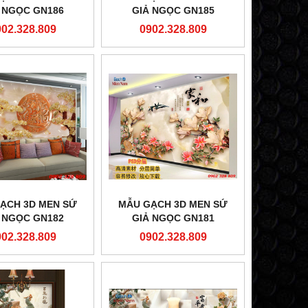
 NGỌC GN186
GIẢ NGỌC GN185
902.328.809
0902.328.809
ẠCH 3D MEN SỨ
MẪU GẠCH 3D MEN SỨ
 NGỌC GN182
GIẢ NGỌC GN181
902.328.809
0902.328.809