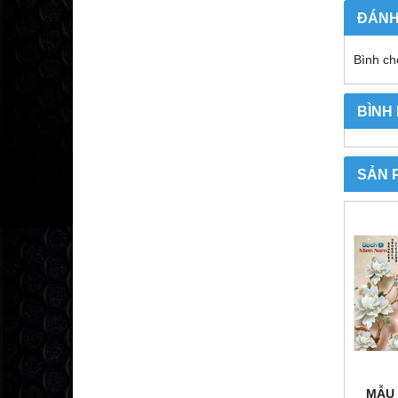
ĐÁNH
Bình ch
BÌNH
SẢN 
MẪU 