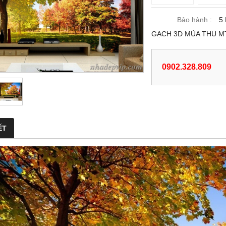
Bảo hành :
5
GẠCH 3D MÙA THU M
0902.328.809
ẾT