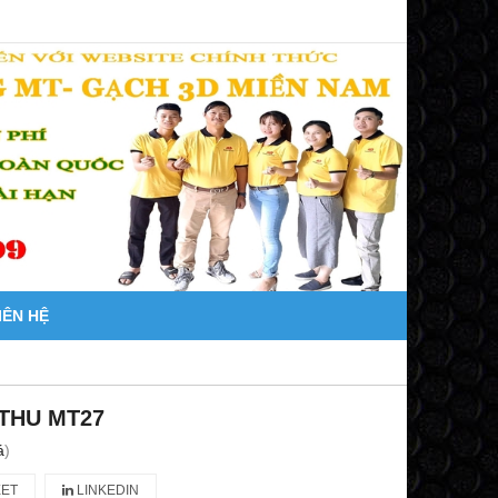
IÊN HỆ
THU MT27
á
)
ET
LINKEDIN