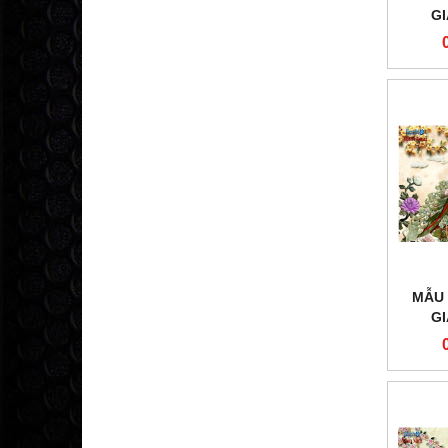
G
MẪU 
G