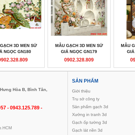
GẠCH 3D MEN SỨ
MẪU GẠCH 3D MEN SỨ
MẪU G
IẢ NGỌC GN180
GIẢ NGỌC GN179
GIẢ
0902.328.809
0902.328.809
0
M
SẢN PHẨM
 Hưng Hòa B, Bình Tân,
Giới thiệu
Trụ sở công ty
Sản phẩm gạch 3d
57 - 0943.125.789 -
Xưởng in tranh 3d
Gạch ốp tường 3d
Tp.HCM
Gạch lát nền 3d