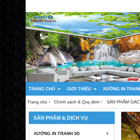
TRANG CHỦ
GIỚI THIỆU
XƯỞNG IN TRAN
Trang chủ
Chính sách & Quy định
SẢN PHẨM GẠC
SẢN PHẨM & DỊCH VỤ
XƯỞNG IN TRANH 3D