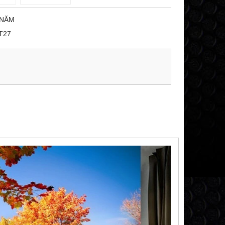
 NĂM
T27