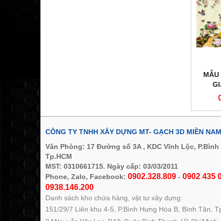
MẪU 
G
CÔNG TY TNHH XÂY DỰNG MT- GẠCH 3D MIỀN NA
Văn Phòng: 17 Đường số 3A , KDC Vĩnh Lộc, P.Bình
Tp.HCM
MST: 0310661715. Ngày cấp: 03/03/2011
0902.328.809
0902 435 0
Phone, Zalo, Facebook:
-
0938.146.200
Danh sách kho chứa hàng, vật tư xây dựng:
151/29/7 Liên khu 4-5, P.Bình Hưng Hòa B, Bình Tân, 