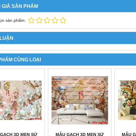
 GIÁ SẢN PHẨM
ọn sản phẩm:
 LUẬN
PHẨM CÙNG LOẠI
GẠCH 3D MEN SỨ
MẪU GẠCH 3D MEN SỨ
MẪU G