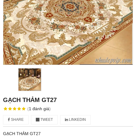
GẠCH THẢM GT27
(
1
đánh giá
)
SHARE
TWEET
LINKEDIN
GẠCH THẢM GT27