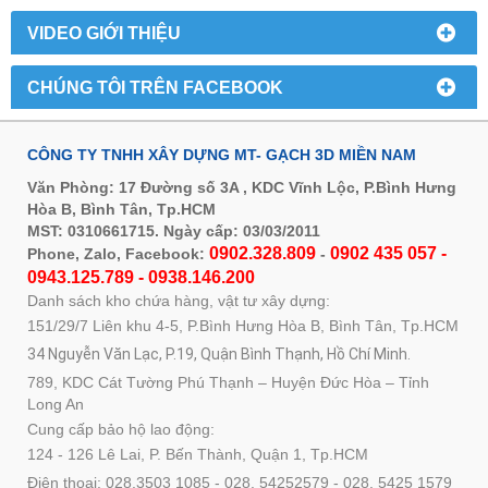
VIDEO GIỚI THIỆU
CHÚNG TÔI TRÊN FACEBOOK
CÔNG TY TNHH XÂY DỰNG MT- GẠCH 3D MIỀN NAM
Văn Phòng: 17 Đường số 3A , KDC Vĩnh Lộc, P.Bình Hưng
Hòa B, Bình Tân, Tp.HCM
MST: 0310661715. Ngày cấp: 03/03/2011
0902.328.809
0902 435 057 -
Phone, Zalo, Facebook:
-
0943.125.789 - 0938.146.200
Danh sách kho chứa hàng, vật tư xây dựng:
151/29/7 Liên khu 4-5, P.Bình Hưng Hòa B, Bình Tân, Tp.HCM
34 Nguyễn Văn Lạc, P.19, Quận Bình Thạnh, Hồ Chí Minh.
789, KDC Cát Tường Phú Thạnh – Huyện Đức Hòa – Tỉnh
Long An
Cung cấp bảo hộ lao động:
124 - 126 Lê Lai, P. Bến Thành, Quận 1, Tp.HCM
Điện thoại: 028.3503 1085 - 028. 54252579 - 028. 5425 1579