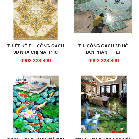
THIẾT KẾ THI CÔNG GẠCH
THI CÔNG GẠCH 3D HỒ
3D NHÀ CHỊ MAI PHÚ
BƠI PHAN THIẾT
NHUẬN
0902.328.809
0902.328.809