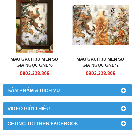
MẪU GẠCH 3D MEN SỨ
MẪU GẠCH 3D MEN SỨ
GIẢ NGỌC GN178
GIẢ NGỌC GN177
0902.328.809
0902.328.809
SẢN PHẨM & DỊCH VỤ
VIDEO GIỚI THIỆU
CHÚNG TÔI TRÊN FACEBOOK