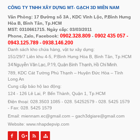
CÔNG TY TNHH XÂY DỰNG MT- GẠCH 3D MIỀN NAM
Văn Phòng: 17 Đường số 3A , KDC Vĩnh Lộc, P.Bình Hưng
Hòa B, Bình Tân, Tp.HCM
MST: 0310661715. Ngày cấp: 03/03/2011
0902.328.809
0902 435 057 -
Phone, Zalo, Facebook:
-
0943.125.789 - 0938.146.200
Danh sách kho chứa hàng, vật tư xây dựng:
151/29/7 Liên khu 4-5, P.Bình Hưng Hòa B, Bình Tân, Tp.HCM
34 Nguyễn Văn Lạc, P.19, Quận Bình Thạnh, Hồ Chí Minh.
789, KDC Cát Tường Phú Thạnh – Huyện Đức Hòa – Tỉnh
Long An
Cung cấp bảo hộ lao động:
124 - 126 Lê Lai, P. Bến Thành, Quận 1, Tp.HCM
Điện thoại: 028.3503 1085 - 028. 54252579 - 028. 5425 1579
- Fax: 028. 5425 1579
Email: miennam.ec@gmail.com – gach3dgiare@gmail.com
Website: www.nhapdepvip.com