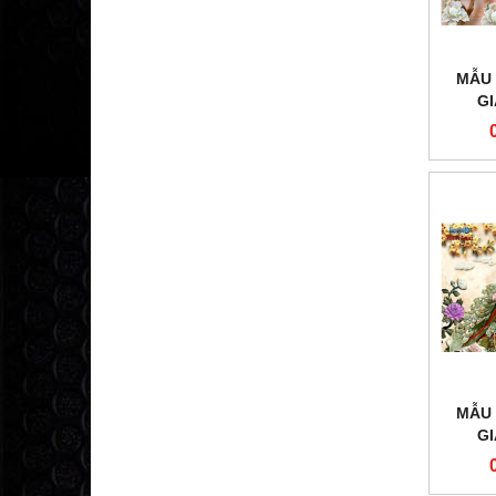
MẪU 
G
MẪU 
G