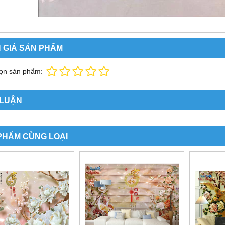
 GIÁ SẢN PHẨM
ọn sản phẩm:
 LUẬN
PHẨM CÙNG LOẠI