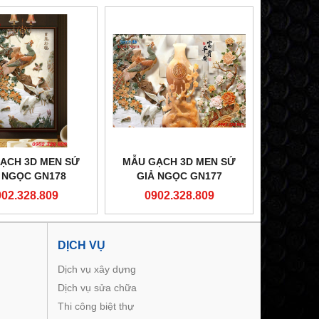
ẠCH 3D MEN SỨ
MẪU GẠCH 3D MEN SỨ
 NGỌC GN178
GIẢ NGỌC GN177
902.328.809
0902.328.809
DỊCH VỤ
Dịch vụ xây dựng
Dịch vụ sửa chữa
Thi công biệt thự