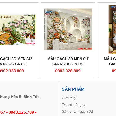
GẠCH 3D MEN SỨ
MẪU GẠCH 3D MEN SỨ
MẪU G
IẢ NGỌC GN180
GIẢ NGỌC GN179
GIẢ
0902.328.809
0902.328.809
0
M
SẢN PHẨM
 Hưng Hòa B, Bình Tân,
Giới thiệu
Trụ sở công ty
Sản phẩm gạch 3d
57 - 0943.125.789 -