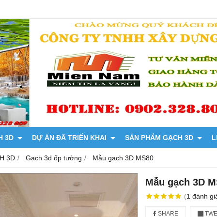
H 3D
DỰ ÁN ĐÃ TRIỂN KHAI
SẢN PHẨM GẠCH 3D
L
H 3D
Gạch 3d ốp tường
Mẫu gạch 3D MS80
Mẫu gạch 3D M
(
1
đánh gi
SHARE
TWE