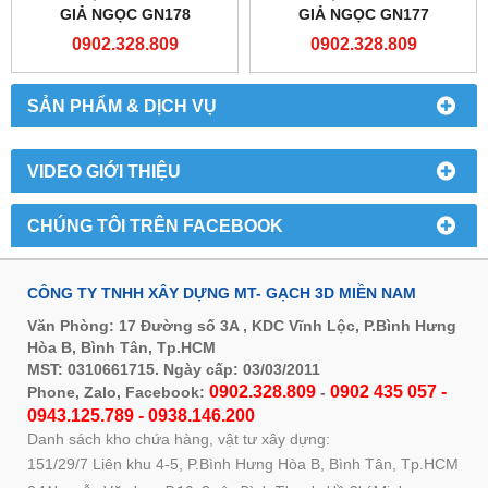
GIẢ NGỌC GN178
GIẢ NGỌC GN177
0902.328.809
0902.328.809
SẢN PHẨM & DỊCH VỤ
VIDEO GIỚI THIỆU
CHÚNG TÔI TRÊN FACEBOOK
CÔNG TY TNHH XÂY DỰNG MT- GẠCH 3D MIỀN NAM
Văn Phòng: 17 Đường số 3A , KDC Vĩnh Lộc, P.Bình Hưng
Hòa B, Bình Tân, Tp.HCM
MST: 0310661715. Ngày cấp: 03/03/2011
0902.328.809
0902 435 057 -
Phone, Zalo, Facebook:
-
0943.125.789 - 0938.146.200
Danh sách kho chứa hàng, vật tư xây dựng:
151/29/7 Liên khu 4-5, P.Bình Hưng Hòa B, Bình Tân, Tp.HCM