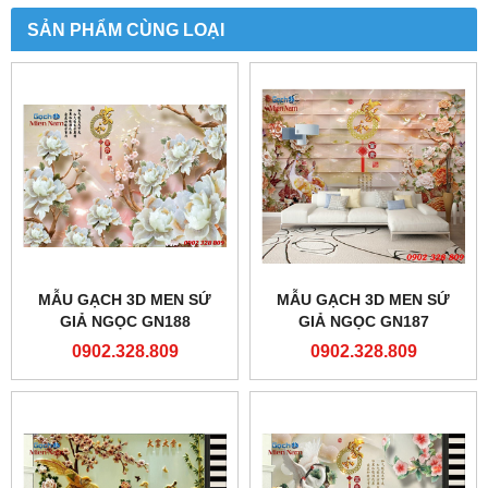
SẢN PHẨM CÙNG LOẠI
MẪU GẠCH 3D MEN SỨ
MẪU GẠCH 3D MEN SỨ
GIẢ NGỌC GN188
GIẢ NGỌC GN187
0902.328.809
0902.328.809