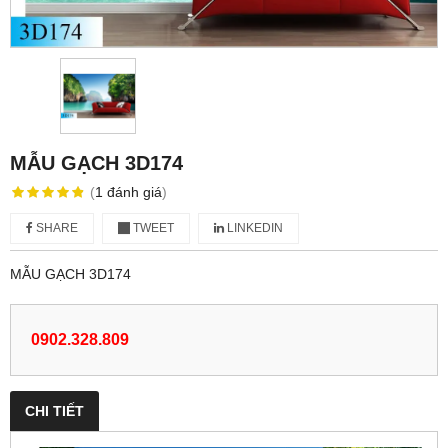
MẪU GẠCH 3D174
(
1
đánh giá
)
SHARE
TWEET
LINKEDIN
MẪU GẠCH 3D174
0902.328.809
CHI TIẾT