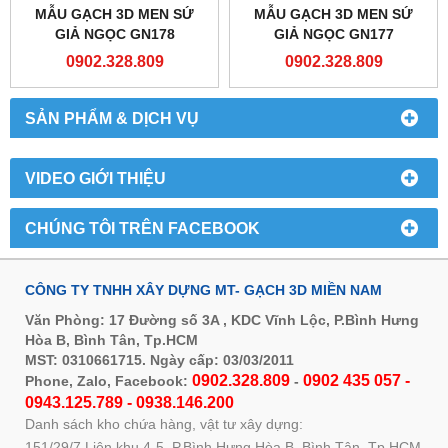
MẪU GẠCH 3D MEN SỨ
MẪU GẠCH 3D MEN SỨ
GIẢ NGỌC GN178
GIẢ NGỌC GN177
0902.328.809
0902.328.809
SẢN PHẨM & DỊCH VỤ
VIDEO GIỚI THIỆU
CHÚNG TÔI TRÊN FACEBOOK
CÔNG TY TNHH XÂY DỰNG MT- GẠCH 3D MIỀN NAM
Văn Phòng: 17 Đường số 3A , KDC Vĩnh Lộc, P.Bình Hưng
Hòa B, Bình Tân, Tp.HCM
MST: 0310661715. Ngày cấp: 03/03/2011
0902.328.809
0902 435 057 -
Phone, Zalo, Facebook:
-
0943.125.789 - 0938.146.200
Danh sách kho chứa hàng, vật tư xây dựng:
151/29/7 Liên khu 4-5, P.Bình Hưng Hòa B, Bình Tân, Tp.HCM