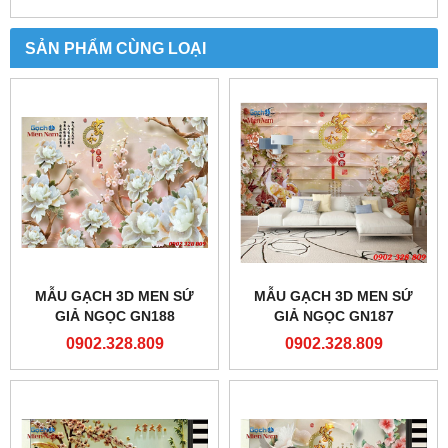
SẢN PHẨM CÙNG LOẠI
MẪU GẠCH 3D MEN SỨ
MẪU GẠCH 3D MEN SỨ
GIẢ NGỌC GN188
GIẢ NGỌC GN187
0902.328.809
0902.328.809