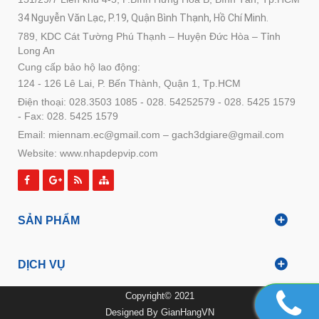
34 Nguyễn Văn Lạc, P.19, Quận Bình Thạnh, Hồ Chí Minh.
789, KDC Cát Tường Phú Thạnh – Huyện Đức Hòa – Tỉnh
Long An
Cung cấp bảo hộ lao động:
124 - 126 Lê Lai, P. Bến Thành, Quận 1, Tp.HCM
Điện thoại: 028.3503 1085 - 028. 54252579 - 028. 5425 1579
- Fax: 028. 5425 1579
Email: miennam.ec@gmail.com – gach3dgiare@gmail.com
Website: www.nhapdepvip.com
SẢN PHẨM
DỊCH VỤ
Copyright© 2021
Designed By
GianHangVN