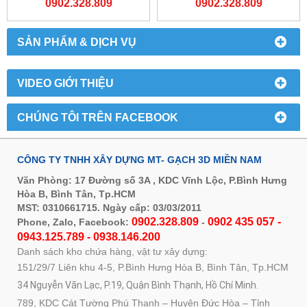
0902.328.809
0902.328.809
SẢN PHẨM & DỊCH VỤ
VIDEO GIỚI THIỆU
CHÚNG TÔI TRÊN FACEBOOK
CÔNG TY TNHH XÂY DỰNG MT- GẠCH 3D MIỀN NAM
Văn Phòng: 17 Đường số 3A , KDC Vĩnh Lộc, P.Bình Hưng
Hòa B, Bình Tân, Tp.HCM
MST: 0310661715. Ngày cấp: 03/03/2011
0902.328.809
0902 435 057 -
Phone, Zalo, Facebook:
-
0943.125.789 - 0938.146.200
Danh sách kho chứa hàng, vật tư xây dựng:
151/29/7 Liên khu 4-5, P.Bình Hưng Hòa B, Bình Tân, Tp.HCM
34 Nguyễn Văn Lạc, P.19, Quận Bình Thạnh, Hồ Chí Minh.
789, KDC Cát Tường Phú Thạnh – Huyện Đức Hòa – Tỉnh